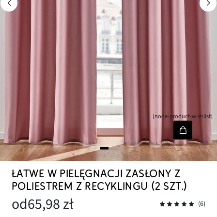
[node-product-wishlist]
ŁATWE W PIELĘGNACJI ZASŁONY Z
POLIESTREM Z RECYKLINGU (2 SZT.)
od
65,98 zł
(6)