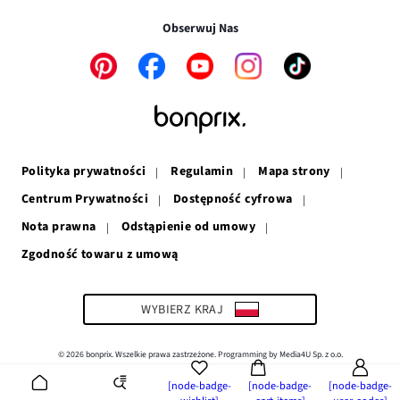
oknie
się
w
nowym
w
nowym
oknie
Obserwuj Nas
nowym
oknie
oknie
Link
Link
Link
Link
Link
otwiera
otwiera
otwiera
otwiera
otwiera
się
się
się
się
się
w
w
w
w
w
nowym
nowym
nowym
nowym
nowym
oknie
oknie
oknie
oknie
oknie
Polityka prywatności
Regulamin
Mapa strony
Centrum Prywatności
Dostępność cyfrowa
Nota prawna
Odstąpienie od umowy
Zgodność towaru z umową
Link
otwiera
się
w
WYBIERZ KRAJ
nowym
oknie
© 2026 bonprix. Wszelkie prawa zastrzeżone. Programming by Media4U Sp. z o.o.
[node-badge-
[node-badge-
[node-badge-