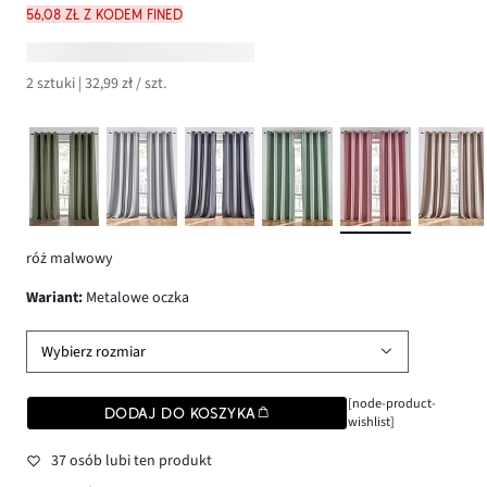
56,08 zł z kodem FINED
2 sztuki | 32,99 zł / szt.
róż malwowy
wariant
:
Metalowe oczka
Wybierz rozmiar
[node-product-
DODAJ DO KOSZYKA
wishlist]
37 osób lubi ten produkt