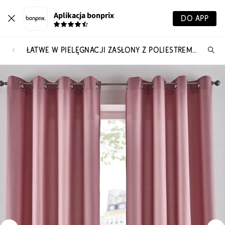
Aplikacja bonprix
DO APP
ŁATWE W PIELĘGNACJI ZASŁONY Z POLIESTREM Z RECYKLINGU (2 SZT.)
Szu
pr