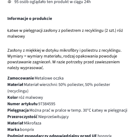
95 osób oglądało ten produkt w ciągu 24h
Informacje o produkcie
Łatwe w pielęgnacji zasłony z poliestrem z recyklingu (2 szt.) róż
malwowy
Zasłony z miękkiej w dotyku mikrofibry i poliestru z recyklingu.
Wymiary = wymiary materiału, rodzaj opakowania powoduje
powstawanie zagnieceń. W razie potrzeby przed zawieszeniem
należy wyprasować.
Zamocowanie
Metalowe oczka
Materiał
Materiał wierzchni: 50% poliester, 50% poliester
(recyclingu)
Kolor
róż malwowy
Numer artykułu
97384595
Pielęgnacja
Można prać w pralce w temp. 30°C Łatwy w pielęgnacji
Przezroczystość
Nieprześwitujący
Materiał
Mikrofaza
Marka
bonprix
Podmiot gospodarczy odpowiedzialny przed UE
bonprix