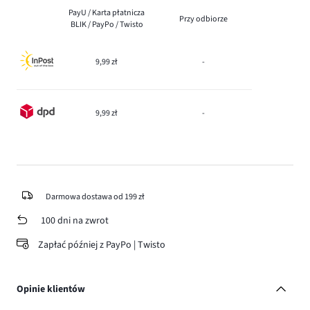
PayU / Karta płatnicza
Przy odbiorze
BLIK / PayPo / Twisto
9,99 zł
-
9,99 zł
-
Darmowa dostawa od 199 zł
100 dni na zwrot
Zapłać później z PayPo | Twisto
Opinie klientów