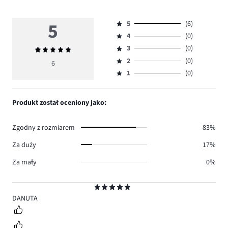
5
5
(6)
Ocena
4
(0)
5,
Ocena
ilość
3
(0)
Średnia
4,
Ocena
głosów
ocena
ilość
2
(0)
3,
6
Ocena
6.
5
głosów
ilość
1
(0)
2,
Ocena
0.
głosów
ilość
1,
0.
głosów
ilość
Produkt został oceniony jako:
0.
głosów
0.
Zgodny z rozmiarem
83%
Za duży
17%
Za mały
0%
Ocena
5
DANUTA