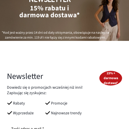
15% rabatu i
darmowa dostawa*
*Kod jest ważny przez 14 dni od daty otrzymania, obowiązuje na następne
zamówienie za min.
119 zł
i nie łączy się z innymi kodami rabatowymi.
Newsletter
15% +
darmowa
dostawa*
Dowiedz się o promocjach wcześniej niż inni!
Zapisując się zyskujesz:
Rabaty
Promocje
Wyprzedaże
Najnowsze trendy
Twój adres e-mail *