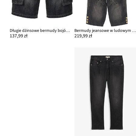
Długie dżinsowe bermudy bojówki, relaxed fit
Bermudy jeansowe w ludowym stylu, regular f
137,99 zł
219,99 zł