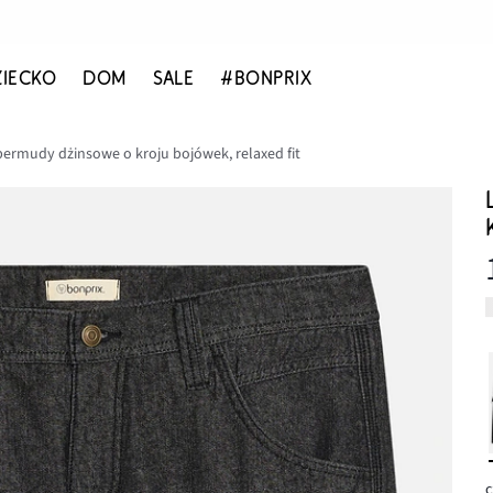
ZIECKO
DOM
SALE
#BONPRIX
bermudy dżinsowe o kroju bojówek, relaxed fit
c