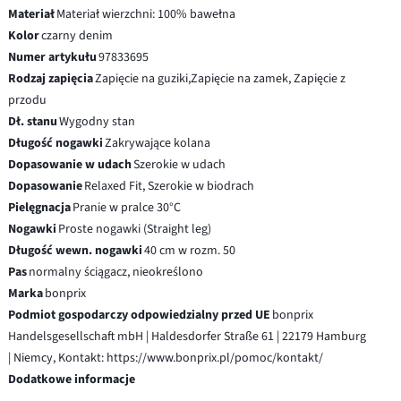
Materiał
Materiał wierzchni: 100% bawełna
Kolor
czarny denim
Numer artykułu
97833695
Rodzaj zapięcia
Zapięcie na guziki,Zapięcie na zamek, Zapięcie z
przodu
Dł. stanu
Wygodny stan
Długość nogawki
Zakrywające kolana
Dopasowanie w udach
Szerokie w udach
Dopasowanie
Relaxed Fit, Szerokie w biodrach
Pielęgnacja
Pranie w pralce 30°C
Nogawki
Proste nogawki (Straight leg)
Długość wewn. nogawki
40 cm w rozm. 50
Pas
normalny ściągacz, nieokreślono
Marka
bonprix
Podmiot gospodarczy odpowiedzialny przed UE
bonprix
Handelsgesellschaft mbH | Haldesdorfer Straße 61 | 22179 Hamburg
| Niemcy, Kontakt: https://www.bonprix.pl/pomoc/kontakt/
Dodatkowe informacje