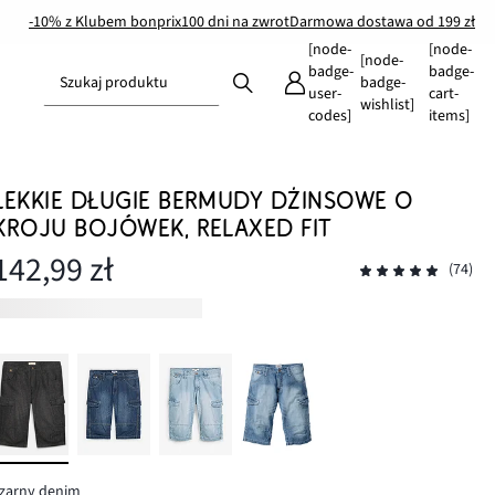
-10% z Klubem bonprix
100 dni na zwrot
Darmowa dostawa od 199 zł
[node-
[node-
[node-
badge-
badge-
Szukaj produktu
badge-
user-
cart-
wishlist]
codes]
items]
LEKKIE DŁUGIE BERMUDY DŻINSOWE O
KROJU BOJÓWEK, RELAXED FIT
142,99 zł
(74)
zarny denim