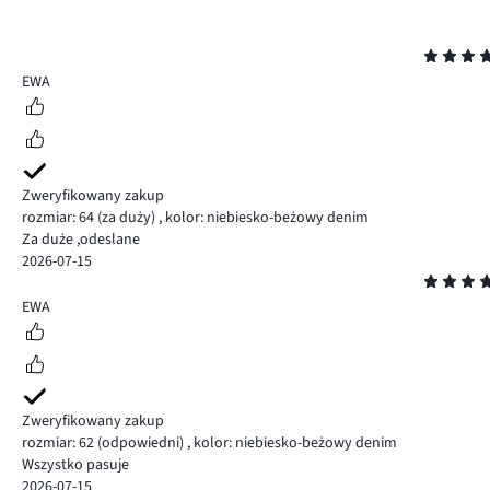
Ocena
5
EWA
Zweryfikowany zakup
rozmiar: 64
(za duży)
,
kolor: niebiesko-beżowy denim
Za duże ,odeslane
2026-07-15
Ocena
5
EWA
Zweryfikowany zakup
rozmiar: 62
(odpowiedni)
,
kolor: niebiesko-beżowy denim
Wszystko pasuje
2026-07-15