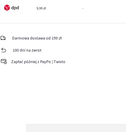
9,99 zł
-
Darmowa dostawa od 199 zł
100 dni na zwrot
Zapłać później z PayPo | Twisto