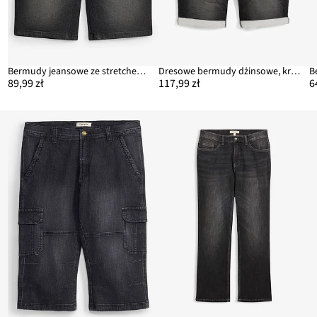
it
Bermudy jeansowe ze stretchem i wzmocnionym krokiem, regular fit
Dresowe bermudy dżinsowe, krój relaxed fit
89,99 zł
117,99 zł
6