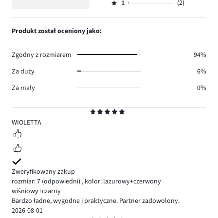
5
głosów
ilość
1
(2)
2,
Ocena
12.
głosów
ilość
1,
4.
głosów
ilość
Produkt został oceniony jako:
2.
głosów
2.
Zgodny z rozmiarem
94%
Za duży
6%
Za mały
0%
Ocena
5
WIOLETTA
Zweryfikowany zakup
rozmiar: 7
(odpowiedni)
,
kolor: lazurowy+czerwony
wiśniowy+czarny
Bardzo ładne, wygodne i praktyczne. Partner zadowolony.
2026-08-01