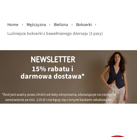
Home
Mężczyzna
Bielizna
Bokserki
Luźniejsze bokserki z bawełnianego dżerseju (3 pary)
NEWSLETTER
15% rabatu i
darmowa dostawa*
*Kod jest ważny przez 14 dni od daty otrzymania, obowiązuje na następne
zamówienie za min.
119 zł
i nie łączy się z innymi kodami rabatowymi.