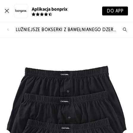
Aplikacja bonprix
DO APP
LUŹNIEJSZE BOKSERKI Z BAWEŁNIANEGO DŻERSEJU (3 PARY)
Szu
pr