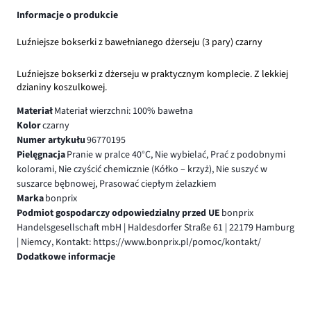
Informacje o produkcie
Luźniejsze bokserki z bawełnianego dżerseju (3 pary) czarny
Luźniejsze bokserki z dżerseju w praktycznym komplecie. Z lekkiej
dzianiny koszulkowej.
Materiał
Materiał wierzchni: 100% bawełna
Kolor
czarny
Numer artykułu
96770195
Pielęgnacja
Pranie w pralce 40°C, Nie wybielać, Prać z podobnymi
kolorami, Nie czyścić chemicznie (Kółko – krzyż), Nie suszyć w
suszarce bębnowej, Prasować ciepłym żelazkiem
Marka
bonprix
Podmiot gospodarczy odpowiedzialny przed UE
bonprix
Handelsgesellschaft mbH | Haldesdorfer Straße 61 | 22179 Hamburg
| Niemcy, Kontakt: https://www.bonprix.pl/pomoc/kontakt/
Dodatkowe informacje