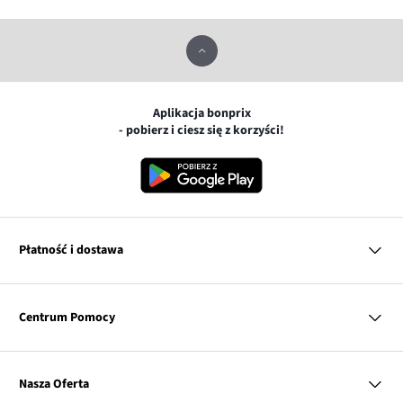
Aplikacja bonprix
- pobierz i ciesz się z korzyści!
Płatność i dostawa
MasterCard
Centrum Pomocy
Płatność online (PayU)
VISA
BLIK
Pytania i odpowiedzi
Google pay
Dostawa i płatność
Nasza Oferta
Zwroty i reklamacje
Apple pay