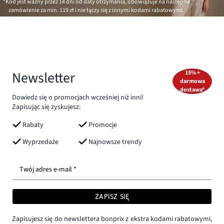
*Kod jest ważny przez 14 dni od daty otrzymania, obowiązuje na następne
zamówienie za min.
119 zł
i nie łączy się z innymi kodami rabatowymi.
Newsletter
15% +
darmowa
dostawa*
Dowiedz się o promocjach wcześniej niż inni!
Zapisując się zyskujesz:
Rabaty
Promocje
Wyprzedaże
Najnowsze trendy
Twój adres e-mail *
ZAPISZ SIĘ
Zapisujesz się do newslettera bonprix z ekstra kodami rabatowymi,