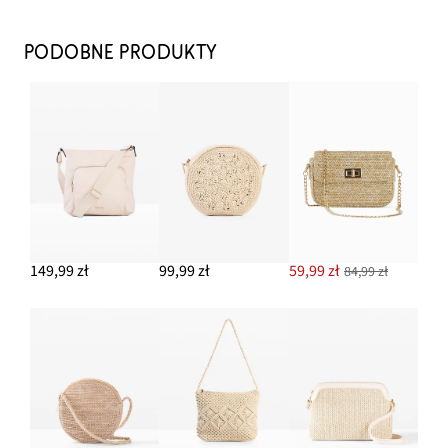
Mała torebka na ramię w strukturalny wzór
99,99 zł
PODOBNE PRODUKTY
DODAJ DO KOSZYKA
Bransoletka (3 szt.)
52,99 zł
DODAJ DO KOSZYKA
Kolczyki kółka
64,99 zł
149,99 zł
99,99 zł
59,99 zł
84,99 zł
DODAJ DO KOSZYKA
Szorty z diagonalu, z ażurową koronką
64,99 zł
DODAJ DO KOSZYKA