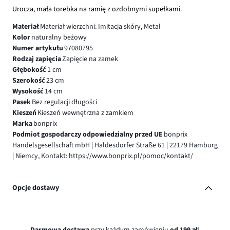
Urocza, mała torebka na ramię z ozdobnymi supełkami.
Materiał
Materiał wierzchni: Imitacja skóry, Metal
Kolor
naturalny beżowy
Numer artykułu
97080795
Rodzaj zapięcia
Zapięcie na zamek
Głębokość
1 cm
Szerokość
23 cm
Wysokość
14 cm
Pasek
Bez regulacji długości
Kieszeń
Kieszeń wewnętrzna z zamkiem
Marka
bonprix
Podmiot gospodarczy odpowiedzialny przed UE
bonprix
Handelsgesellschaft mbH | Haldesdorfer Straße 61 | 22179 Hamburg
| Niemcy, Kontakt: https://www.bonprix.pl/pomoc/kontakt/
Opcje dostawy
Darmowa dostawa
przy każdym zamówieniu
od 199 zł
!