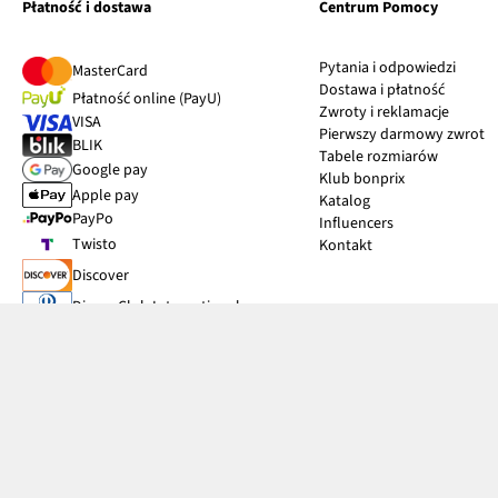
Płatność i dostawa
Centrum Pomocy
Pytania i odpowiedzi
MasterCard
Dostawa i płatność
Płatność online (PayU)
Zwroty i reklamacje
VISA
Pierwszy darmowy zwrot
BLIK
Tabele rozmiarów
Google pay
Klub bonprix
Apple pay
Katalog
PayPo
Influencers
Twisto
Kontakt
Discover
Diners Club International
Przy odbiorze
Kurier DPD
InPost Paczkomat® 24/7