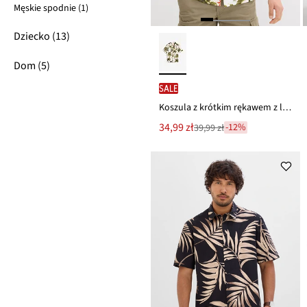
Męskie spodnie (1)
Dziecko (13)
Dom (5)
SALE
Koszula z krótkim rękawem z lejącej wiskozy
Nowa
34,99 zł
-12%
39,99 zł
Przeceniono
cena
z
to
ceny
39,99 zł