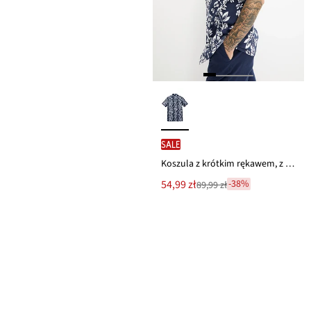
SALE
Koszula z krótkim rękawem, z nadrukiem w hawajskim stylu
Nowa
54,99 zł
-38%
89,99 zł
Przeceniono
cena
z
to
ceny
89,99 zł