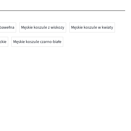
 bawełna
Męskie koszule z wiskozy
Męskie koszule w kwiaty
ckie
Męskie koszule czarno-białe