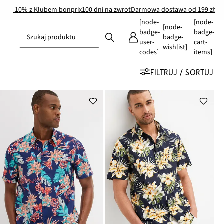
-10% z Klubem bonprix
100 dni na zwrot
Darmowa dostawa od 199 zł
[node-
[node-
[node-
badge-
badge-
Szukaj produktu
badge-
user-
cart-
wishlist]
codes]
items]
FILTRUJ / SORTUJ