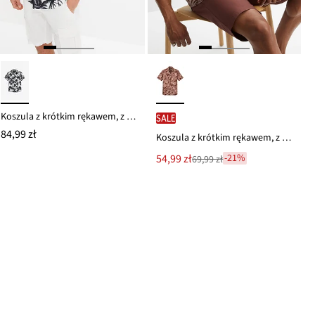
Koszula z krótkim rękawem, z wiskozy, slim fit
SALE
84,99 zł
Koszula z krótkim rękawem, z czystej bawełny
Nowa
54,99 zł
-21%
69,99 zł
Przeceniono
cena
z
to
ceny
69,99 zł