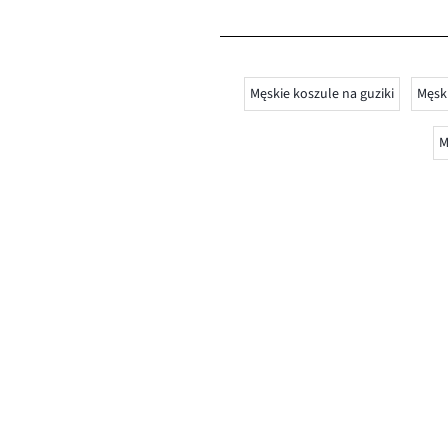
Męskie koszule na guziki
Męski
M