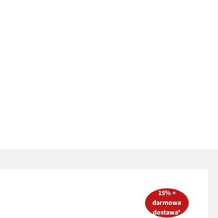
15% +
darmowa
dostawa*