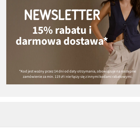
NEWSLETTER
15% rabatu i
darmowa dostawa*
*Kod jest ważny przez 14 dni od daty otrzymania, obowiązuje na następne
zamówienie za min.
119 zł
i nie łączy się z innymi kodami rabatowymi.