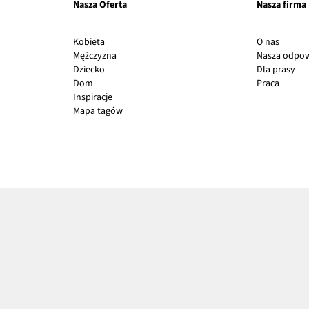
Nasza Oferta
Nasza firma
Link
Kobieta
O nas
otwier
Mężczyzna
Nasza odpow
się
Lin
Dziecko
Dla prasy
w
Link
otw
Dom
Praca
nowy
otwier
się
Inspiracje
oknie
się
w
Mapa tagów
w
no
nowy
okn
oknie