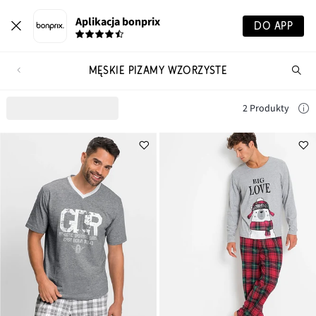
Aplikacja bonprix
DO APP
MĘSKIE PIŻAMY WZORZYSTE
Szu
pr
2 Produkty