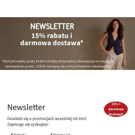
NEWSLETTER
15% rabatu i
darmowa dostawa*
*Kod jest ważny przez 14 dni od daty otrzymania, obowiązuje na następne
zamówienie za min.
119 zł
i nie łączy się z innymi kodami rabatowymi.
Newsletter
15% +
darmowa
dostawa*
Dowiedz się o promocjach wcześniej niż inni!
Zapisując się zyskujesz: