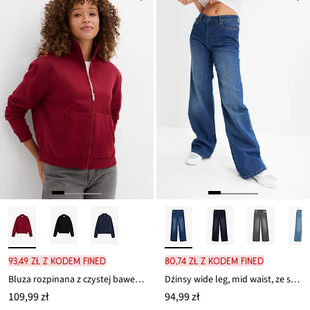
ceny
79,99 zł
93,49 zł z kodem FINED
80,74 zł z kodem FINED
Bluza rozpinana z czystej bawełny organicznej
Dżinsy wide leg, mid waist, ze stretchem
109,99 zł
94,99 zł