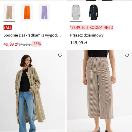
SALE
127,49 zł z kodem FINED
Spodnie z zakładkami z wygodnym pasem
Płaszcz dzianinowy
149,99 zł
Nowa
49,99 zł
-23%
64,99 zł
Przeceniono
cena
z
to
ceny
64,99 zł