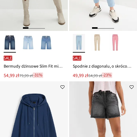
SALE
SALE
Bermudy dżinsowe Slim Fit mid waist
Spodnie z diagonalu, o skróconej długości z mieszanki bawełny
Nowa
Nowa
54,99 zł
49,99 zł
-31%
-23%
79,99 zł
64,99 zł
Przeceniono
Przeceniono
cena
cena
z
z
to
to
ceny
ceny
79,99 zł
64,99 zł