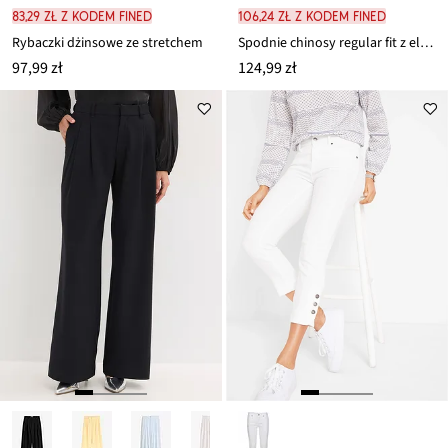
83,29 zł z kodem FINED
106,24 zł z kodem FINED
Rybaczki dżinsowe ze stretchem
Spodnie chinosy regular fit z elastyczną gumką w talii i paskiem, straight
97,99 zł
124,99 zł