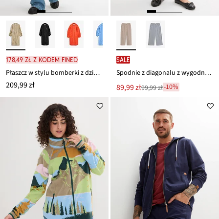
178,49 zł z kodem FINED
SALE
Płaszcz w stylu bomberki z dzianinowym kołnierzykiem
Spodnie z diagonalu z wygodnym pasem, z mieszanki bawełny
209,99 zł
Nowa
89,99 zł
-10%
99,99 zł
Przeceniono
cena
z
to
ceny
99,99 zł