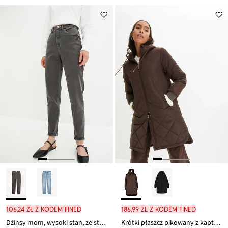
Przeceniono
cena
z
to
ceny
89,99 zł
106,24 zł z kodem FINED
186,99 zł z kodem FINED
Dżinsy mom, wysoki stan, ze stretchem
Krótki płaszcz pikowany z kapturem