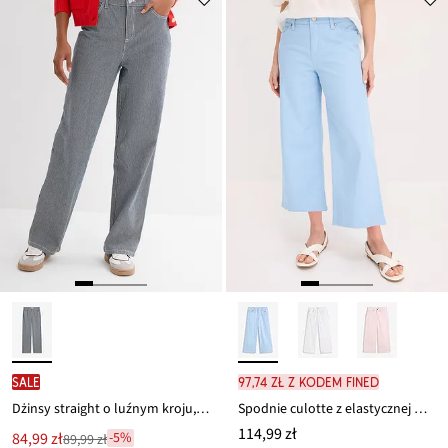
SALE
97,74 zł z kodem FINED
Dżinsy straight o luźnym kroju, high waist, w paski
Spodnie culotte z elastycznej mieszanki bawełny
114,99 zł
Nowa
84,99 zł
-5%
89,99 zł