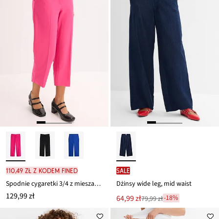
110,49 zł z kodem FINED
SALE
Spodnie cygaretki 3/4 z mieszanki wiskozy
Dżinsy wide leg, mid waist
129,99 zł
Nowa
64,99 zł
-18%
79,99 zł
Przeceniono
cena
z
to