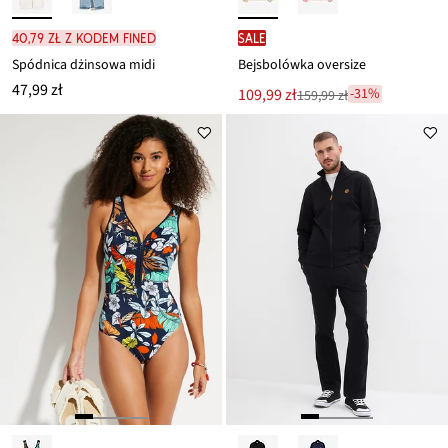
40,79 zł z kodem FINED
SALE
Spódnica dżinsowa midi
Bejsbolówka oversize
47,99 zł
Nowa
109,99 zł
-31%
159,99 zł
Przeceniono
cena
z
to
ceny
159,99 zł