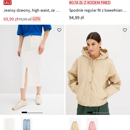
SALE
80,74 zł z kodem FINED
Jeansy dzwony, high waist, ze stretchem
Spodnie regular fit z bawełnianego diagonalu, straight
94,99 zł
Nowa
69,99 zł
-12%
79,99 zł
Przeceniono
cena
z
to
ceny
79,99 zł