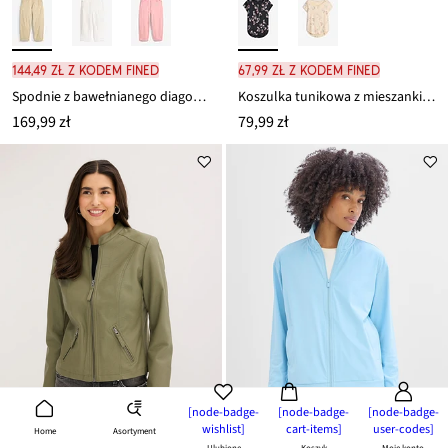
144,49 zł z kodem FINED
67,99 zł z kodem FINED
Spodnie z bawełnianego diagonalu z domieszką elastanu
Koszulka tunikowa z mieszanki bawełny
169,99 zł
79,99 zł
[node-badge-
[node-badge-
[node-badge-
wishlist]
cart-items]
user-codes]
Asortyment
Home