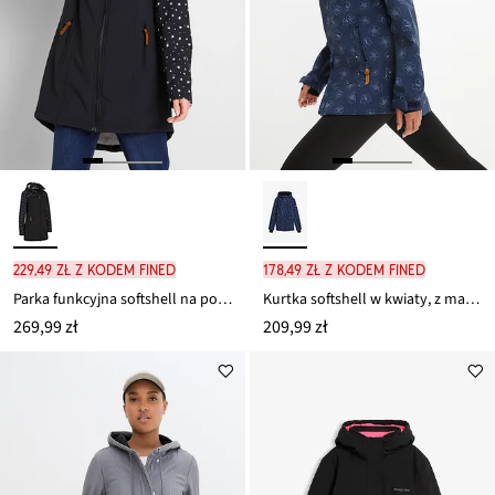
229,49 zł z kodem FINED
178,49 zł z kodem FINED
Parka funkcyjna softshell na podszewce z miękkiego polaru
Kurtka softshell w kwiaty, z materiału odpychającego wodę
269,99 zł
209,99 zł