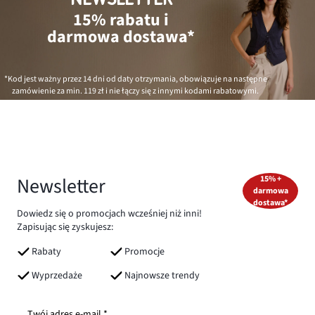
15% rabatu i
darmowa dostawa*
*Kod jest ważny przez 14 dni od daty otrzymania, obowiązuje na następne
zamówienie za min.
119 zł
i nie łączy się z innymi kodami rabatowymi.
Newsletter
15% +
darmowa
dostawa*
Dowiedz się o promocjach wcześniej niż inni!
Zapisując się zyskujesz:
Rabaty
Promocje
Wyprzedaże
Najnowsze trendy
Twój adres e-mail *