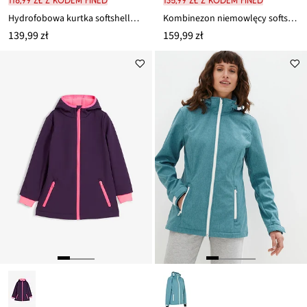
118,99 zł z kodem FINED
135,99 zł z kodem FINED
Hydrofobowa kurtka softshellowa z ocieplaniem
Kombinezon niemowlęcy softshell z polarem i kapturem
139,99 zł
159,99 zł