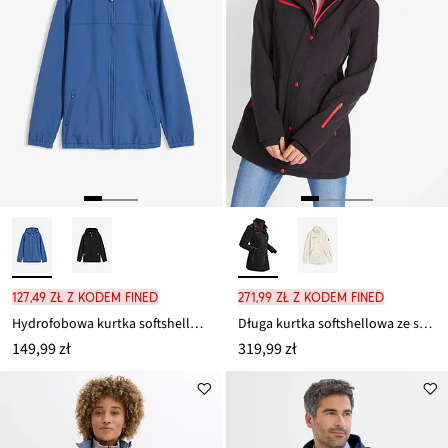
127,49 zł z kodem FINED
271,99 zł z kodem FINED
Hydrofobowa kurtka softshellowa z kapturem
Długa kurtka softshellowa ze stretchem, hydrofobowa
149,99 zł
319,99 zł