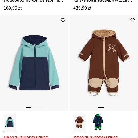
Wodoodporny kombinezon niemowlęcy softshell z kapturem
Kurtka softshellowa, 4 w 1, ze wstawką dla dziecka z przodu i z tyłu
169,99 zł
439,99 zł