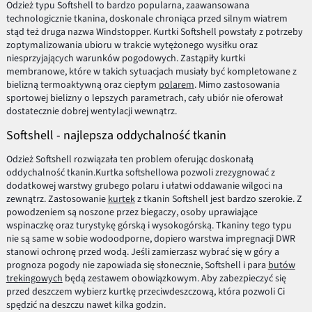
Odzież typu Softshell to bardzo popularna, zaawansowana
technologicznie tkanina, doskonale chroniąca przed silnym wiatrem
stąd też druga nazwa Windstopper. Kurtki Softshell powstały z potrzeby
zoptymalizowania ubioru w trakcie wytężonego wysiłku oraz
niesprzyjających warunków pogodowych. Zastąpiły kurtki
membranowe, które w takich sytuacjach musiały być kompletowane z
bielizną termoaktywną oraz ciepłym
polarem
. Mimo zastosowania
sportowej bielizny o lepszych parametrach, cały ubiór nie oferował
dostatecznie dobrej wentylacji wewnątrz.
Softshell - najlepsza oddychalność tkanin
Odzież Softshell rozwiązała ten problem oferując doskonałą
oddychalność tkanin.Kurtka softshellowa pozwoli zrezygnować z
dodatkowej warstwy grubego polaru i ułatwi oddawanie wilgoci na
zewnątrz. Zastosowanie
kurtek
z tkanin Softshell jest bardzo szerokie. Z
powodzeniem są noszone przez biegaczy, osoby uprawiające
wspinaczkę oraz turystykę górską i wysokogórską. Tkaniny tego typu
nie są same w sobie wodoodporne, dopiero warstwa impregnacji DWR
stanowi ochronę przed wodą. Jeśli zamierzasz wybrać się w góry a
prognoza pogody nie zapowiada się słonecznie, Softshell i para
butów
trekingowych
będą zestawem obowiązkowym. Aby zabezpieczyć się
przed deszczem wybierz kurtkę przeciwdeszczową, która pozwoli Ci
spędzić na deszczu nawet kilka godzin.