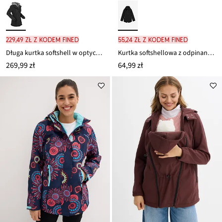
229,49 zł z kodem FINED
55,24 zł z kodem FINED
Długa kurtka softshell w optyce 2 w 1, z hydrofobowego materiału
Kurtka softshellowa z odpinanym kapturem, hydrofobowa
269,99 zł
64,99 zł