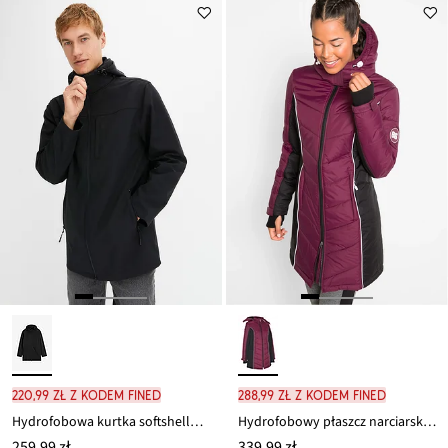
220,99 zł z kodem FINED
288,99 zł z kodem FINED
Hydrofobowa kurtka softshellowa z odpinanym kapturem
Hydrofobowy płaszcz narciarski pikowany
259,99 zł
339,99 zł