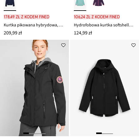
178,49 zł z kodem FINED
106,24 zł z kodem FINED
Kurtka pikowana hybrydowa, hydrofobowa, softshellowa, z pikowanymi wstawkami
Hydrofobowa kurtka softshellowa z kapturem
209,99 zł
124,99 zł