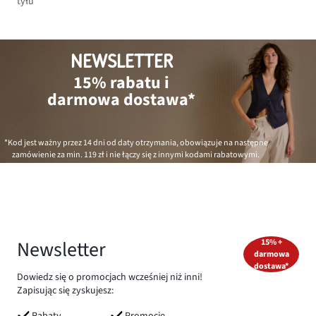
tyłu
NEWSLETTER
15% rabatu i
darmowa dostawa*
*Kod jest ważny przez 14 dni od daty otrzymania, obowiązuje na następne
zamówienie za min.
119 zł
i nie łączy się z innymi kodami rabatowymi.
Newsletter
15% +
darmowa
dostawa*
Dowiedz się o promocjach wcześniej niż inni!
Zapisując się zyskujesz:
Rabaty
Promocje