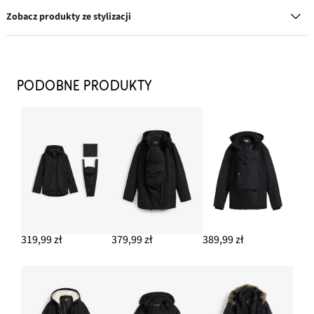
Zobacz produkty ze stylizacji
Sweter
114,99 zł
PODOBNE PRODUKTY
DODAJ DO KOSZYKA
Jeansy wide leg, średni stan, pełna długość, z niewielką
domieszką stretchu
142,99 zł
DODAJ DO KOSZYKA
Czapka z daszkiem
29,99 zł
319,99 zł
379,99 zł
389,99 zł
DODAJ DO KOSZYKA