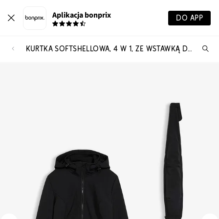
Aplikacja bonprix
DO APP
KURTKA SOFTSHELLOWA, 4 W 1, ZE WSTAWKĄ DLA DZIECKA Z PRZODU I Z TYŁU
Szu
pr