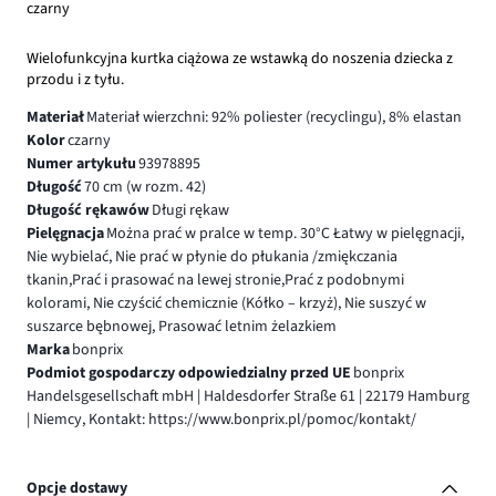
czarny
Wielofunkcyjna kurtka ciążowa ze wstawką do noszenia dziecka z
przodu i z tyłu.
Materiał
Materiał wierzchni: 92% poliester (recyclingu), 8% elastan
Kolor
czarny
Numer artykułu
93978895
Długość
70 cm (w rozm. 42)
Długość rękawów
Długi rękaw
Pielęgnacja
Można prać w pralce w temp. 30°C Łatwy w pielęgnacji,
Nie wybielać, Nie prać w płynie do płukania /zmiękczania
tkanin,Prać i prasować na lewej stronie,Prać z podobnymi
kolorami, Nie czyścić chemicznie (Kółko – krzyż), Nie suszyć w
suszarce bębnowej, Prasować letnim żelazkiem
Marka
bonprix
Podmiot gospodarczy odpowiedzialny przed UE
bonprix
Handelsgesellschaft mbH | Haldesdorfer Straße 61 | 22179 Hamburg
| Niemcy, Kontakt: https://www.bonprix.pl/pomoc/kontakt/
Opcje dostawy