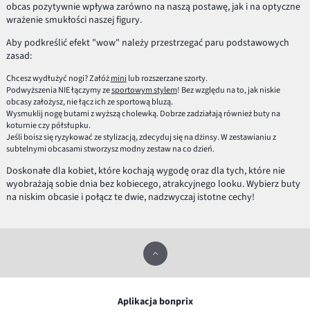
obcas pozytywnie wpływa zarówno na naszą postawę, jak i na optyczne
wrażenie smukłości naszej figury.
Aby podkreślić efekt "wow" należy przestrzegać paru podstawowych
zasad:
Chcesz wydłużyć nogi? Załóż
mini
lub rozszerzane szorty.
Podwyższenia NIE łączymy ze
sportowym stylem
! Bez względu na to, jak niskie
obcasy założysz, nie łącz ich ze sportową bluzą.
Wysmuklij nogę butami z wyższą cholewką. Dobrze zadziałają również buty na
koturnie czy półsłupku.
Jeśli boisz się ryzykować ze stylizacją, zdecyduj się na dżinsy. W zestawianiu z
subtelnymi obcasami stworzysz modny zestaw na co dzień.
Doskonałe dla kobiet, które kochają wygodę oraz dla tych, które nie
wyobrażają sobie dnia bez kobiecego, atrakcyjnego looku. Wybierz buty
na niskim obcasie i połącz te dwie, nadzwyczaj istotne cechy!
Aplikacja bonprix