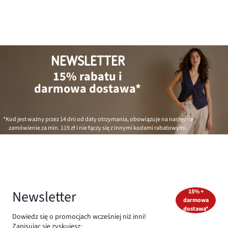
NEWSLETTER
15% rabatu i
darmowa dostawa*
*Kod jest ważny przez 14 dni od daty otrzymania, obowiązuje na następne
zamówienie za min.
119 zł
i nie łączy się z innymi kodami rabatowymi.
Newsletter
15% +
darmowa
dostawa*
Dowiedz się o promocjach wcześniej niż inni!
Zapisując się zyskujesz: