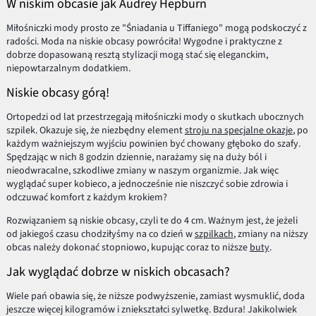
W niskim obcasie jak Audrey Hepburn
Miłośniczki mody prosto ze "Śniadania u Tiffaniego" mogą podskoczyć z
radości. Moda na niskie obcasy powróciła! Wygodne i praktyczne z
dobrze dopasowaną resztą stylizacji mogą stać się eleganckim,
niepowtarzalnym dodatkiem.
Niskie obcasy górą!
Ortopedzi od lat przestrzegają miłośniczki mody o skutkach ubocznych
szpilek. Okazuje się, że niezbędny element
stroju na specjalne okazje
, po
każdym ważniejszym wyjściu powinien być chowany głęboko do szafy.
Spędzając w nich 8 godzin dziennie, narażamy się na duży ból i
nieodwracalne, szkodliwe zmiany w naszym organizmie. Jak więc
wyglądać super kobieco, a jednocześnie nie niszczyć sobie zdrowia i
odczuwać komfort z każdym krokiem?
Rozwiązaniem są niskie obcasy, czyli te do 4 cm. Ważnym jest, że jeżeli
od jakiegoś czasu chodziłyśmy na co dzień w
szpilkach
, zmiany na niższy
obcas należy dokonać stopniowo, kupując coraz to niższe
buty
.
Jak wyglądać dobrze w niskich obcasach?
Wiele pań obawia się, że niższe podwyższenie, zamiast wysmuklić, doda
jeszcze więcej kilogramów i zniekształci sylwetkę. Bzdura! Jakikolwiek