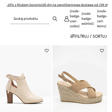
-10% z Klubem bonprix
100 dni na zwrot
Darmowa dostawa od 199 zł
[node-
[node-
[node-
badge-
badge-
Szukaj produktu
badge-
user-
cart-
wishlist]
codes]
items]
FILTRUJ / SORTUJ