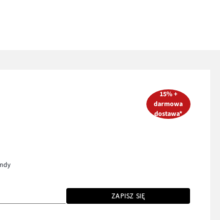
15% +
darmowa
dostawa*
endy
ZAPISZ SIĘ