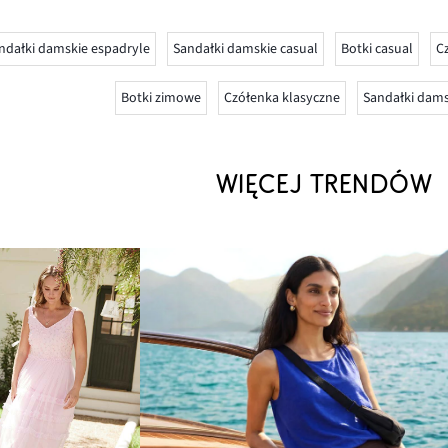
ndałki damskie espadryle
Sandałki damskie casual
Botki casual
C
Botki zimowe
Czółenka klasyczne
Sandałki dams
WIĘCEJ TRENDÓW