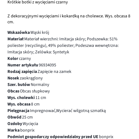
Krótkie botki z wycięciami czarny
Z dekoracyjnymi wycięciami i kokardką na cholewce. Wys. obcasa 8
cm.
Wskazówka
Wąski krój
Materiał
Materiał wierzchni: Imitacja skóry; Podszewka: 51%
poliester (recyclingu), 49% poliester; Podeszwa wewnętrzna:
Imitacja skóry; Zelówka: Syntetyk
Kolor
czarny
Numer artykułu
96934095
Rodzaj zapięcia
Zapięcie na zamek
Nosek
zaokrąglony
Szer. butów
Normalny
Obcas
Obcas słupkowy
Wys. cholewki
11 cm
Wys. obcasa
8 cm
Pielęgnacja
Impregnować,Wycierać wilgotną szmatką
Obwód
25 cm
Ozdoby
Wycięcia
Marka
bonprix
Podmiot gospodarczy odpowiedzialny przed UE
bonprix