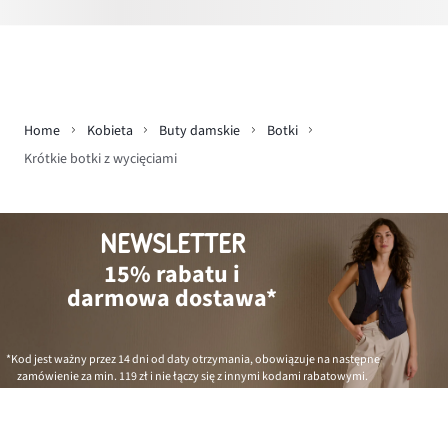
Home
Kobieta
Buty damskie
Botki
Krótkie botki z wycięciami
NEWSLETTER
15% rabatu i
darmowa dostawa*
*Kod jest ważny przez 14 dni od daty otrzymania, obowiązuje na następne
zamówienie za min.
119 zł
i nie łączy się z innymi kodami rabatowymi.