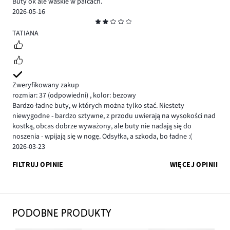
Buty ok ale waskie w palcach.
2026-05-16
Ocena
2
TATIANA
Zweryfikowany zakup
rozmiar: 37
(odpowiedni)
,
kolor: bezowy
Bardzo ładne buty, w których można tylko stać. Niestety
niewygodne - bardzo sztywne, z przodu uwierają na wysokości nad
kostką, obcas dobrze wyważony, ale buty nie nadają się do
noszenia - wpijają się w nogę. Odsyłka, a szkoda, bo ładne :(
2026-03-23
FILTRUJ OPINIE
WIĘCEJ OPINII
PODOBNE PRODUKTY