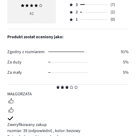
Ocena
ilość
3
(7)
Średnia
4,
Ocena
głosów
ocena
ilość
2
(2)
3,
42
Ocena
30.
4
głosów
ilość
1
(0)
2,
Ocena
3.
głosów
ilość
1,
7.
głosów
ilość
Produkt został oceniony jako:
2.
głosów
0.
Zgodny z rozmiarem
91%
Za duży
5%
Za mały
5%
Ocena
3
MAŁGORZATA
Zweryfikowany zakup
rozmiar: 39
(odpowiedni)
,
kolor: bezowy