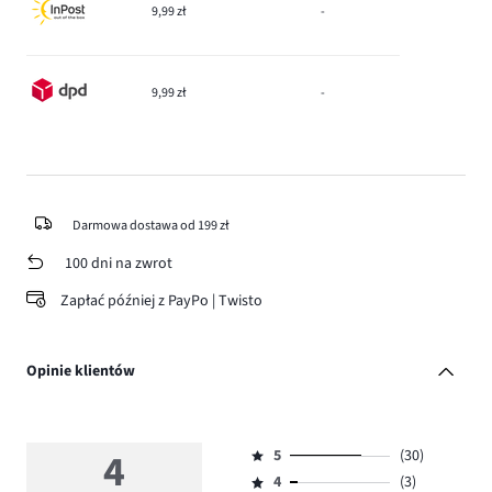
9,99 zł
-
9,99 zł
-
Darmowa dostawa od 199 zł
100 dni na zwrot
Zapłać później z PayPo | Twisto
Opinie klientów
4
5
(30)
Ocena
4
(3)
5,