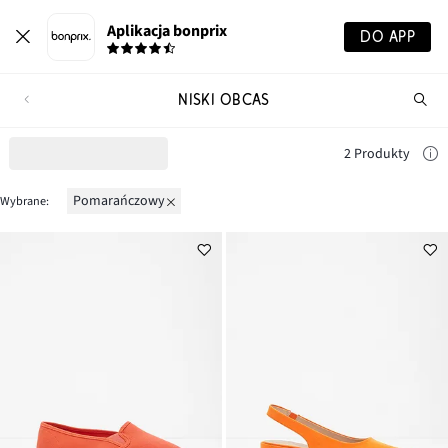
Aplikacja bonprix
DO APP
NISKI OBCAS
Szu
pr
2 Produkty
pomarańczowy
Wybrane: