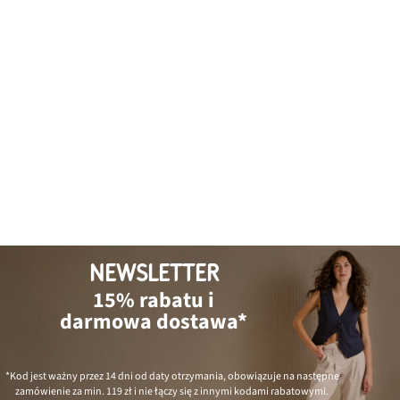
NEWSLETTER
15% rabatu i
darmowa dostawa*
*Kod jest ważny przez 14 dni od daty otrzymania, obowiązuje na następne
zamówienie za min.
119 zł
i nie łączy się z innymi kodami rabatowymi.