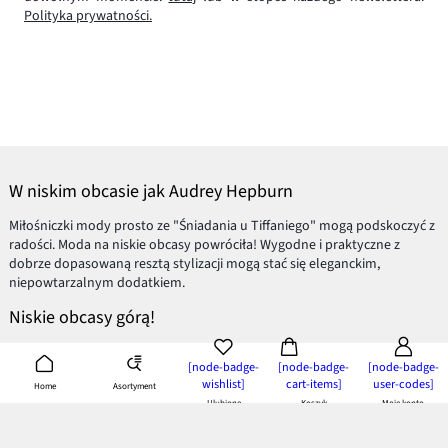
Polityka prywatności.
W niskim obcasie jak Audrey Hepburn
Miłośniczki mody prosto ze "Śniadania u Tiffaniego" mogą podskoczyć z
radości. Moda na niskie obcasy powróciła! Wygodne i praktyczne z
dobrze dopasowaną resztą stylizacji mogą stać się eleganckim,
niepowtarzalnym dodatkiem.
Niskie obcasy górą!
Ortopedzi od lat przestrzegają miłośniczki mody o skutkach ubocznych
[node-badge-
[node-badge-
[node-badge-
szpilek. Okazuje się, że niezbędny element
stroju na specjalne okazje
, po
wishlist]
cart-items]
user-codes]
Asortyment
Home
każdym ważniejszym wyjściu powinien być chowany głęboko do szafy.
Ulubione
Koszyk
Moje konto
Spędzając w nich 8 godzin dziennie, narażamy się na duży ból i
nieodwracalne, szkodliwe zmiany w naszym organizmie. Jak więc
wyglądać super kobieco, a jednocześnie nie niszczyć sobie zdrowia i