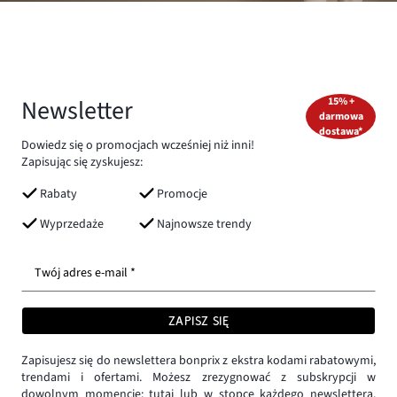
Newsletter
15% +
darmowa
dostawa*
Dowiedz się o promocjach wcześniej niż inni!
Zapisując się zyskujesz:
Rabaty
Promocje
Wyprzedaże
Najnowsze trendy
Twój adres e-mail *
ZAPISZ SIĘ
Zapisujesz się do newslettera bonprix z ekstra kodami rabatowymi,
trendami i ofertami. Możesz zrezygnować z subskrypcji w
dowolnym momencie:
tutaj
lub w stopce każdego newslettera.