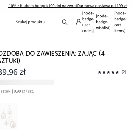
-10% z Klubem bonprix
100 dni na zwrot
Darmowa dostawa od 199 zł
[node-
[node-
[node-
badge-
badge-
Szukaj produktu
badge-
user-
cart-
wishlist]
codes]
items]
OZDOBA DO ZAWIESZENIA: ZAJĄC (4
SZTUKI)
39,96 zł
(2)
 sztuki | 9,99 zł / szt.