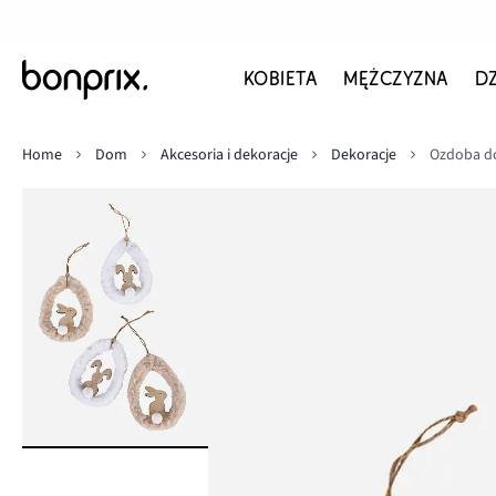
KOBIETA
MĘŻCZYZNA
D
Home
Dom
Akcesoria i dekoracje
Dekoracje
Ozdoba do 