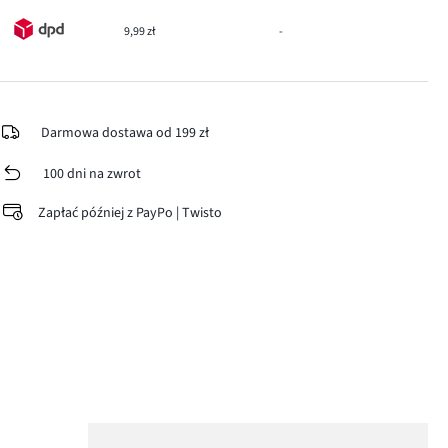
9,99 zł
-
Darmowa dostawa od 199 zł
100 dni na zwrot
Zapłać później z PayPo | Twisto