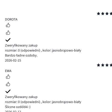
Ocena
5
DOROTA
Zweryfikowany zakup
rozmiar: 0
(odpowiedni)
,
kolor: jasnobrązowo-biały
Bardzo ładne ozdoby.
2026-02-15
Ocena
5
EWA
Zweryfikowany zakup
rozmiar: 0
(odpowiedni)
,
kolor: jasnobrązowo-biały
Śliczne ozdóbki :)
2026-02-12