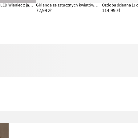
Ozdoba wisząca LED Wieniec z jagodami
Girlanda ze sztucznych kwiatów i liści eukaliptusa LED
Ozdoba ścienna (3 c
72,99 zł
114,99 zł