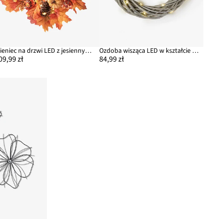
Wieniec na drzwi LED z jesiennymi motywami
Ozdoba wisząca LED w kształcie wieńca z dyniami na drzwi
09,99 zł
84,99 zł