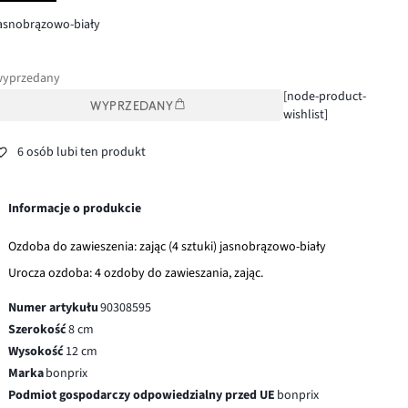
asnobrązowo-biały
wyprzedany
[node-product-
WYPRZEDANY
wishlist]
6 osób lubi ten produkt
Informacje o produkcie
Ozdoba do zawieszenia: zając (4 sztuki) jasnobrązowo-biały
Urocza ozdoba: 4 ozdoby do zawieszania, zając.
Numer artykułu
90308595
Szerokość
8 cm
Wysokość
12 cm
Marka
bonprix
Podmiot gospodarczy odpowiedzialny przed UE
bonprix