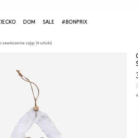
ZIECKO
DOM
SALE
#BONPRIX
zawieszenia: zając (4 sztuki)
4