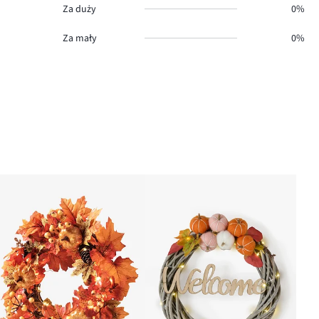
Za duży
0%
Za mały
0%