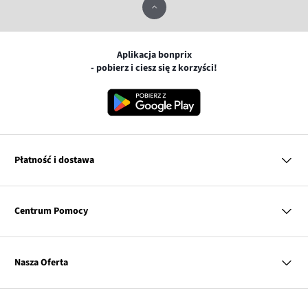
Aplikacja bonprix
- pobierz i ciesz się z korzyści!
Płatność i dostawa
MasterCard
Centrum Pomocy
Płatność online (PayU)
VISA
BLIK
Pytania i odpowiedzi
Google pay
Dostawa i płatność
Nasza Oferta
Zwroty i reklamacje
Apple pay
Pierwszy darmowy zwrot
PayPo
Kobieta
Tabele rozmiarów
Twisto