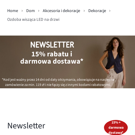
Home
Dom
Akcesoria i dekoracje
Dekoracje
Ozdoba wisząca LED na drzwi
NEWSLETTER
15% rabatu i
darmowa dostawa*
*Kod jest ważny przez 14 dni od daty otrzymania, obowiązuje na następne
zamówienie za min.
119 zł
i nie łączy się z innymi kodami rabatowymi.
Newsletter
15% +
darmowa
dostawa*