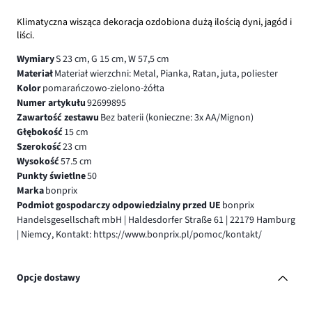
Klimatyczna wisząca dekoracja ozdobiona dużą ilością dyni, jagód i
liści.
Wymiary
S 23 cm, G 15 cm, W 57,5 cm
Materiał
Materiał wierzchni: Metal, Pianka, Ratan, juta, poliester
Kolor
pomarańczowo-zielono-żółta
Numer artykułu
92699895
Zawartość zestawu
Bez baterii (konieczne: 3x AA/Mignon)
Głębokość
15 cm
Szerokość
23 cm
Wysokość
57.5 cm
Punkty świetlne
50
Marka
bonprix
Podmiot gospodarczy odpowiedzialny przed UE
bonprix
Handelsgesellschaft mbH | Haldesdorfer Straße 61 | 22179 Hamburg
| Niemcy, Kontakt: https://www.bonprix.pl/pomoc/kontakt/
Opcje dostawy