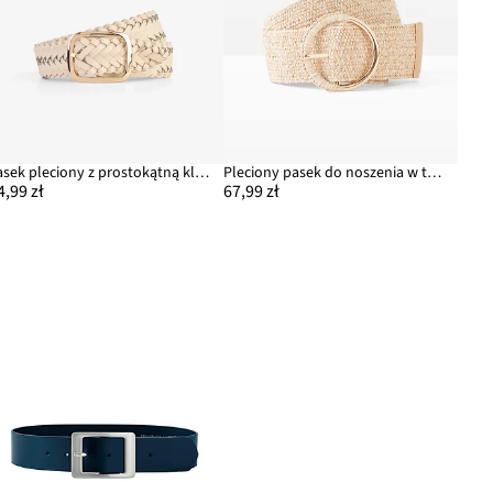
Pasek pleciony z prostokątną klamrą
Pleciony pasek do noszenia w talii o słomkowym wyglądzie
4,99 zł
67,99 zł