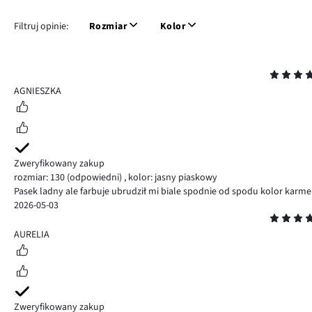
Filtruj opinie:
Rozmiar
Kolor
Ocena
4
AGNIESZKA
Zweryfikowany zakup
rozmiar: 130
(odpowiedni)
,
kolor: jasny piaskowy
Pasek ladny ale farbuje ubrudził mi biale spodnie od spodu kolor karm
2026-05-03
Ocena
4
AURELIA
Zweryfikowany zakup