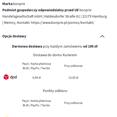
Marka
bonprix
Podmiot gospodarczy odpowiedzialny przed UE
bonprix
Handelsgesellschaft mbH | Haldesdorfer Straße 61 | 22179 Hamburg
| Niemcy, Kontakt: https://www.bonprix.pl/pomoc/kontakt/
Opcje dostawy
Darmowa dostawa
przy każdym zamówieniu
od 199 zł
!
Dostawa do domu Kurierem
PayU / Karta płatnicza
Przy odbiorze
BLIK / PayPo / Twisto
9,99 zł
13,50 zł
Punkty odbioru
PayU / Karta płatnicza
Przy odbiorze
BLIK / PayPo / Twisto