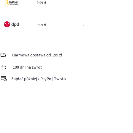
9,99 zł
-
9,99 zł
-
Darmowa dostawa od 199 zł
100 dni na zwrot
Zapłać później z PayPo | Twisto