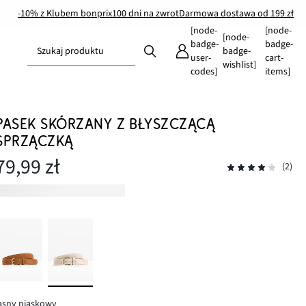
-10% z Klubem bonprix
100 dni na zwrot
Darmowa dostawa od 199 zł
[node-
[node-
[node-
badge-
badge-
Szukaj produktu
badge-
user-
cart-
wishlist]
codes]
items]
PASEK SKÓRZANY Z BŁYSZCZĄCĄ
SPRZĄCZKĄ
79,99 zł
(2)
asny piaskowy