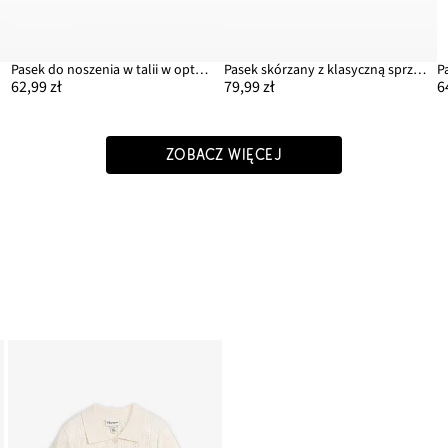
Pasek do noszenia w talii w optyce słomkowego
Pasek skórzany z klasyczną sprzączką
P
62,99 zł
79,99 zł
6
ZOBACZ WIĘCEJ