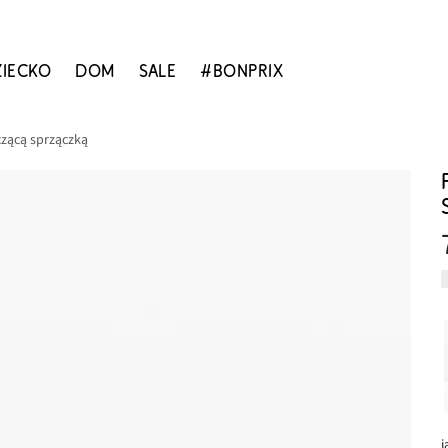
ZIECKO
DOM
SALE
#BONPRIX
czącą sprzączką
j