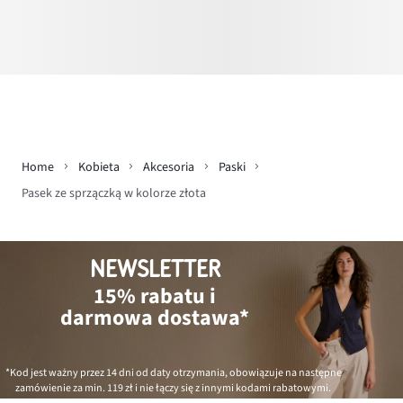
Home
Kobieta
Akcesoria
Paski
Pasek ze sprzączką w kolorze złota
NEWSLETTER
15% rabatu i
darmowa dostawa*
*Kod jest ważny przez 14 dni od daty otrzymania, obowiązuje na następne
zamówienie za min.
119 zł
i nie łączy się z innymi kodami rabatowymi.