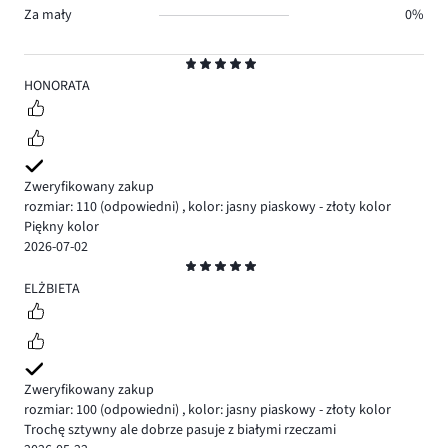
Za mały
0%
Ocena
5
HONORATA
Zweryfikowany zakup
rozmiar: 110
(odpowiedni)
,
kolor: jasny piaskowy - złoty kolor
Piękny kolor
2026-07-02
Ocena
5
ELŻBIETA
Zweryfikowany zakup
rozmiar: 100
(odpowiedni)
,
kolor: jasny piaskowy - złoty kolor
Trochę sztywny ale dobrze pasuje z białymi rzeczami