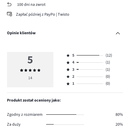
100 dni na zwrot
Zapłać później z PayPo | Twisto
Opinie klientów
5
5
(12)
Ocena
4
(1)
5,
Ocena
ilość
3
(1)
Średnia
4,
Ocena
głosów
ocena
ilość
2
(0)
3,
14
Ocena
12.
5
głosów
ilość
1
(0)
2,
Ocena
1.
głosów
ilość
1,
1.
głosów
ilość
Produkt został oceniony jako:
0.
głosów
0.
Zgodny z rozmiarem
80%
Za duży
20%