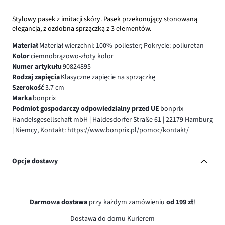
Stylowy pasek z imitacji skóry. Pasek przekonujący stonowaną
elegancją, z ozdobną sprzączką z 3 elementów.
Materiał
Materiał wierzchni: 100% poliester; Pokrycie: poliuretan
Kolor
ciemnobrązowo-złoty kolor
Numer artykułu
90824895
Rodzaj zapięcia
Klasyczne zapięcie na sprzączkę
Szerokość
3.7 cm
Marka
bonprix
Podmiot gospodarczy odpowiedzialny przed UE
bonprix
Handelsgesellschaft mbH | Haldesdorfer Straße 61 | 22179 Hamburg
| Niemcy, Kontakt: https://www.bonprix.pl/pomoc/kontakt/
Opcje dostawy
Darmowa dostawa
przy każdym zamówieniu
od 199 zł
!
Dostawa do domu Kurierem