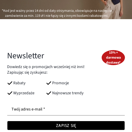
*Kod jest ważny przez 14 dni od daty otrzymania, obowiązuje na następne
zamówienie za min.
119 zł
i nie łączy się z innymi kodami rabatowymi.
Newsletter
15% +
darmowa
dostawa*
Dowiedz się o promocjach wcześniej niż inni!
Zapisując się zyskujesz:
Rabaty
Promocje
Wyprzedaże
Najnowsze trendy
Twój adres e-mail *
ZAPISZ SIĘ