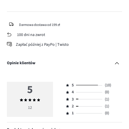
Darmowa dostawa od 199 zł
100 dni na zwrot
Zapłać później z PayPo | Twisto
Opinie klientów
5
5
(10)
Ocena
4
(0)
5,
Ocena
ilość
3
(1)
Średnia
4,
Ocena
głosów
ocena
ilość
2
(1)
3,
12
Ocena
10.
5
głosów
ilość
1
(0)
2,
Ocena
0.
głosów
ilość
1,
1.
głosów
ilość