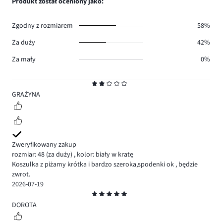
Produkt został oceniony jako:
1.
głosów
0.
Zgodny z rozmiarem
58%
Za duży
42%
Za mały
0%
Ocena
2
GRAŻYNA
Zweryfikowany zakup
rozmiar: 48
(za duży)
,
kolor: biały w kratę
Koszulka z piżamy krótka i bardzo szeroka,spodenki ok , będzie
zwrot.
2026-07-19
Ocena
5
DOROTA