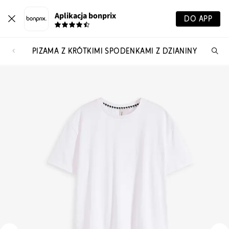
Aplikacja bonprix
DO APP
PIŻAMA Z KRÓTKIMI SPODENKAMI Z DZIANINY
Szu
pr