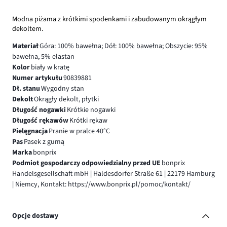
Modna piżama z krótkimi spodenkami i zabudowanym okrągłym
dekoltem.
Materiał
Góra: 100% bawełna; Dół: 100% bawełna; Obszycie: 95%
bawełna, 5% elastan
Kolor
biały w kratę
Numer artykułu
90839881
Dł. stanu
Wygodny stan
Dekolt
Okrągły dekolt, płytki
Długość nogawki
Krótkie nogawki
Długość rękawów
Krótki rękaw
Pielęgnacja
Pranie w pralce 40°C
Pas
Pasek z gumą
Marka
bonprix
Podmiot gospodarczy odpowiedzialny przed UE
bonprix
Handelsgesellschaft mbH | Haldesdorfer Straße 61 | 22179 Hamburg
| Niemcy, Kontakt: https://www.bonprix.pl/pomoc/kontakt/
Opcje dostawy