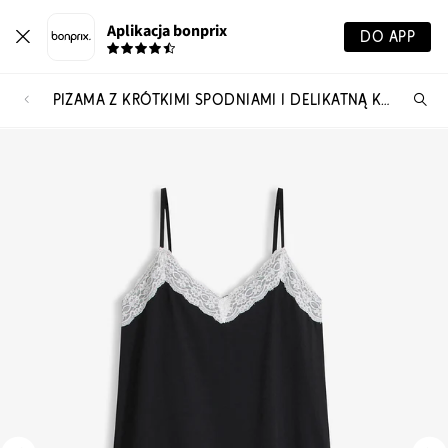
Aplikacja bonprix
DO APP
PIŻAMA Z KRÓTKIMI SPODNIAMI I DELIKATNĄ KORONKĄ
Szu
pr