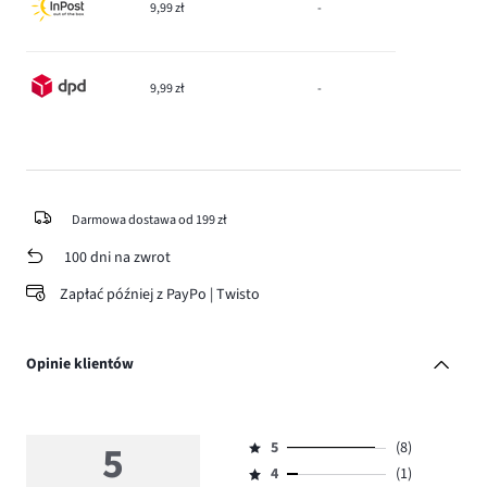
9,99 zł
-
9,99 zł
-
Darmowa dostawa od 199 zł
100 dni na zwrot
Zapłać później z PayPo | Twisto
Opinie klientów
5
5
(8)
Ocena
4
(1)
5,
Ocena