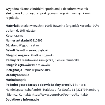
Wygodna piżama z krótkimi spodniami, z dekoltem w serek i
efektowną koronką oraz praktycznymi wąskimi ramiączkami z
regulacją.
Materiał
Materiał wierzchni: 100% Bawełna (organic); Koronka: 90%
poliamid, 10% elastan
Kolor
czarny
Numer artykułu
95810395
Dł. stanu
Wygodny stan
Dekolt
Dekolt w serek, głęboki
Długość nogawki
Krótkie nogawki
Ramiączka
regulowane ramiączka, Cienkie ramiączka
Długość rękawów
Bez rękawów
Pielęgnacja
Pranie w pralce 40°C
Ozdoby
Koronka
Marka
bonprix
Podmiot gospodarczy odpowiedzialny przed UE
bonprix
Handelsgesellschaft mbH | Haldesdorfer Straße 61 | 22179 Hamburg
| Niemcy, Kontakt: https://www.bonprix.pl/pomoc/kontakt/
Dodatkowe informacje