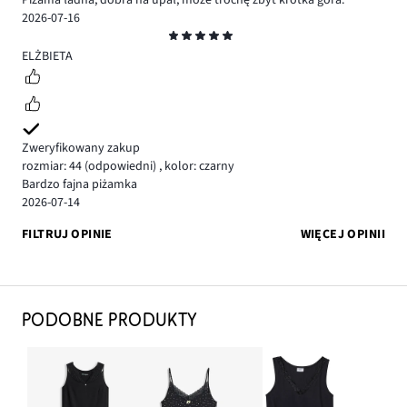
Piżama ładna, dobra na upał, może trochę zbyt krótka góra.
2026-07-16
Ocena
5
ELŻBIETA
Zweryfikowany zakup
rozmiar: 44
(odpowiedni)
,
kolor: czarny
Bardzo fajna piżamka
2026-07-14
FILTRUJ OPINIE
WIĘCEJ OPINII
PODOBNE PRODUKTY