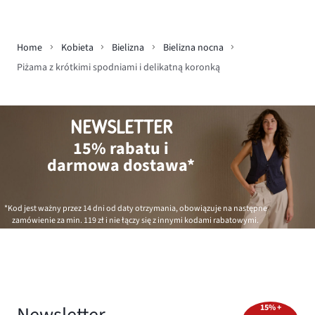
Home
Kobieta
Bielizna
Bielizna nocna
Piżama z krótkimi spodniami i delikatną koronką
NEWSLETTER
15% rabatu i
darmowa dostawa*
*Kod jest ważny przez 14 dni od daty otrzymania, obowiązuje na następne
zamówienie za min.
119 zł
i nie łączy się z innymi kodami rabatowymi.
15% +