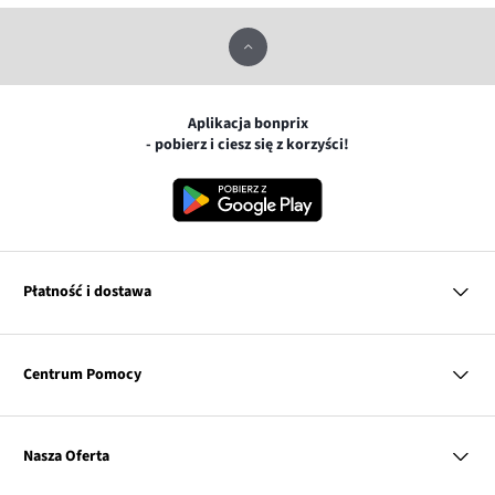
Aplikacja bonprix
- pobierz i ciesz się z korzyści!
Płatność i dostawa
MasterCard
Centrum Pomocy
Płatność online (PayU)
VISA
BLIK
Pytania i odpowiedzi
Google pay
Dostawa i płatność
Nasza Oferta
Zwroty i reklamacje
Apple pay
Pierwszy darmowy zwrot
PayPo