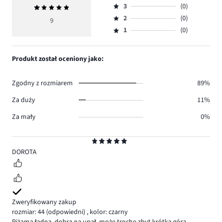
ilość
3
(0)
Średnia
4,
Ocena
głosów
ocena
ilość
2
(0)
3,
9
Ocena
8.
5
głosów
ilość
1
(0)
2,
Ocena
1.
głosów
ilość
1,
0.
głosów
ilość
Produkt został oceniony jako:
0.
głosów
0.
Zgodny z rozmiarem
89%
Za duży
11%
Za mały
0%
Ocena
5
DOROTA
Zweryfikowany zakup
rozmiar: 44
(odpowiedni)
,
kolor: czarny