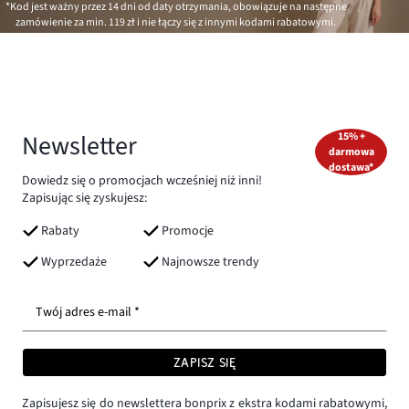
*Kod jest ważny przez 14 dni od daty otrzymania, obowiązuje na następne
zamówienie za min.
119 zł
i nie łączy się z innymi kodami rabatowymi.
Newsletter
15% +
darmowa
dostawa*
Dowiedz się o promocjach wcześniej niż inni!
Zapisując się zyskujesz:
Rabaty
Promocje
Wyprzedaże
Najnowsze trendy
Twój adres e-mail *
ZAPISZ SIĘ
Zapisujesz się do newslettera bonprix z ekstra kodami rabatowymi,