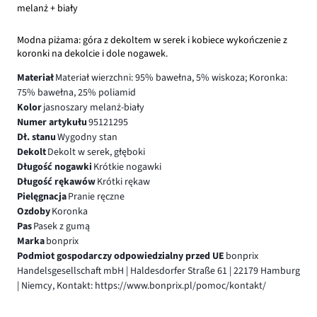
melanż + biały
Modna piżama: góra z dekoltem w serek i kobiece wykończenie z
koronki na dekolcie i dole nogawek.
Materiał
Materiał wierzchni: 95% bawełna, 5% wiskoza; Koronka:
75% bawełna, 25% poliamid
Kolor
jasnoszary melanż-biały
Numer artykułu
95121295
Dł. stanu
Wygodny stan
Dekolt
Dekolt w serek, głęboki
Długość nogawki
Krótkie nogawki
Długość rękawów
Krótki rękaw
Pielęgnacja
Pranie ręczne
Ozdoby
Koronka
Pas
Pasek z gumą
Marka
bonprix
Podmiot gospodarczy odpowiedzialny przed UE
bonprix
Handelsgesellschaft mbH | Haldesdorfer Straße 61 | 22179 Hamburg
| Niemcy, Kontakt: https://www.bonprix.pl/pomoc/kontakt/