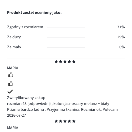
0.
głosów
ilość
1,
0.
głosów
ilość
Produkt został oceniony jako:
0.
głosów
0.
Zgodny z rozmiarem
71%
Za duży
29%
Za mały
0%
Ocena
5
MARIA
Zweryfikowany zakup
rozmiar: 48
(odpowiedni)
,
kolor: jasnoszary melanż + biały
Piżama bardzo ładna . Przyjemna tkanina. Rozmiar ok. Polecam
2026-07-27
Ocena
5
MARIA