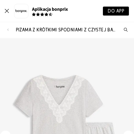
Aplikacja bonprix
DO APP
PIŻAMA Z KRÓTKIMI SPODNIAMI Z CZYSTEJ BAWEŁNY W PRĄŻKI
Szu
pr