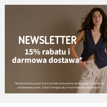
NEWSLETTER
15% rabatu i
darmowa dostawa*
*Kod jest ważny przez 14 dni od daty otrzymania, obowiązuje na następne
zamówienie za min.
119 zł
i nie łączy się z innymi kodami rabatowymi.