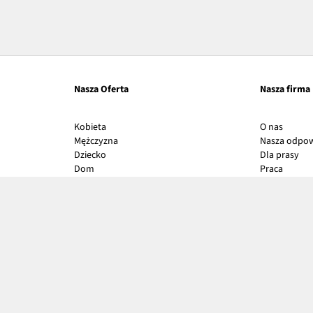
Nasza Oferta
Nasza firma
Link
Kobieta
O nas
otwier
Mężczyzna
Nasza odpow
się
Lin
Dziecko
Dla prasy
w
Link
otw
Dom
Praca
nowy
otwier
się
Inspiracje
oknie
się
w
Mapa tagów
w
no
nowy
okn
oknie