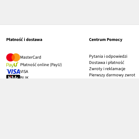
Płatność i dostawa
Centrum Pomocy
Pytania i odpowiedzi
MasterCard
Dostawa i płatność
Płatność online (PayU)
Zwroty i reklamacje
VISA
Pierwszy darmowy zwrot
BLIK
Tabele rozmiarów
Google pay
Klub bonprix
Apple pay
Katalog
PayPo
Influencers
Twisto
Kontakt
Discover
Diners Club International
Przy odbiorze