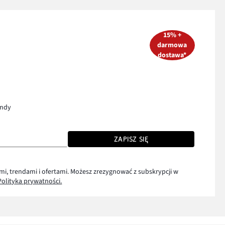
15% +
darmowa
dostawa*
endy
ZAPISZ SIĘ
mi, trendami i ofertami. Możesz zrezygnować z subskrypcji w
Polityka prywatności.