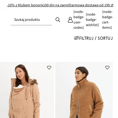
-10% z Klubem bonprix
100 dni na zwrot
Darmowa dostawa od 199 zł
[node-
[node-
[node-
badge-
badge-
Szukaj produktu
badge-
user-
cart-
wishlist]
codes]
items]
FILTRUJ / SORTUJ