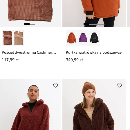
Pościel dwustronna Cashmere Touch w optyce sztruksu
Kurtka wiatrówka na podszewce
117,99 zł
349,99 zł