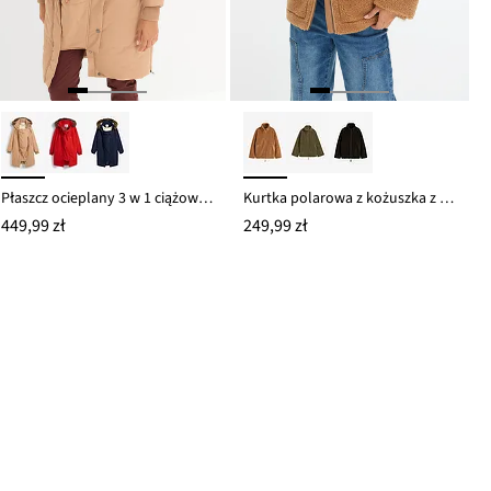
Płaszcz ocieplany 3 w 1 ciążowy i ze wstawką na nosidełko
Kurtka polarowa z kożuszka z podszewką
449,99 zł
249,99 zł