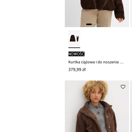
nowość
Kurtka ciążowa i do noszenia dziecka 3 w 1 z kożuszka polarowego
379,99 zł