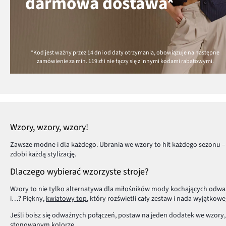
darmowa dostawa*
*Kod jest ważny przez 14 dni od daty otrzymania, obowiązuje na następne
zamówienie za min.
119 zł
i nie łączy się z innymi kodami rabatowymi.
Wzory, wzory, wzory!
Zawsze modne i dla każdego. Ubrania we wzory to hit każdego sezonu – 
zdobi każdą stylizację.
Dlaczego wybierać wzorzyste stroje?
Wzory to nie tylko alternatywa dla miłośników mody kochających odważn
i…? Piękny,
kwiatowy top
, który rozświetli cały zestaw i nada wyjątkow
Jeśli boisz się odważnych połączeń, postaw na jeden dodatek we wzory, 
stonowanym kolorze.