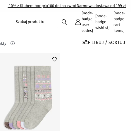
-10% z Klubem bonprix
100 dni na zwrot
Darmowa dostawa od 199 zł
[node-
[node-
[node-
badge-
badge-
Szukaj produktu
badge-
user-
cart-
wishlist]
codes]
items]
FILTRUJ / SORTUJ
ukty