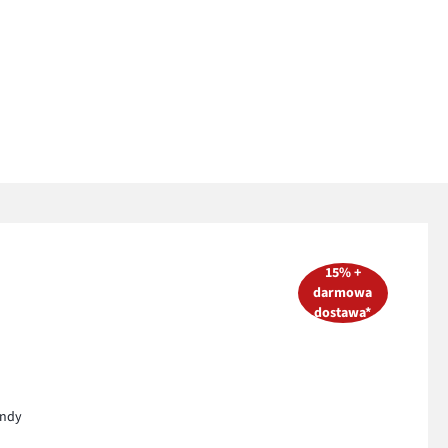
15% +
darmowa
dostawa*
endy