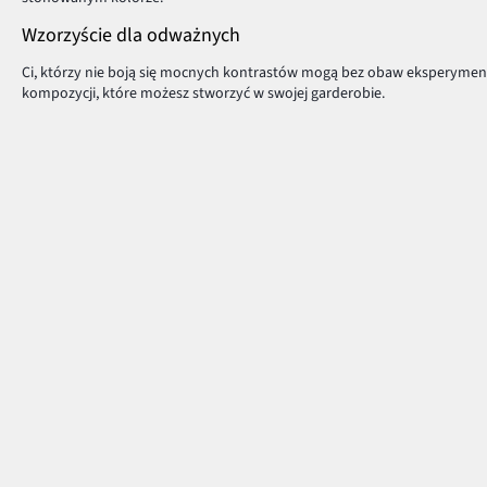
Wzorzyście dla odważnych
Ci, którzy nie boją się mocnych kontrastów mogą bez obaw eksperymen
kompozycji, które możesz stworzyć w swojej garderobie.
Aby świetnie prezentować się we wzorzystych ubraniach, warto zapamięt
legginsy
, podkreślisz nogi i pośladki. Z kolei kwiecista bluzka uwydatni d
Wzorzyste ubrania dodadzą charakteru każdej stylizacji. Odważ się na od
Płatność i dostawa
Centrum Pomocy
Pytania i odpowiedzi
MasterCard
Dostawa i płatność
Płatność online (PayU)
Zwroty i reklamacje
VISA
Pierwszy darmowy zwrot
BLIK
Tabele rozmiarów
Google pay
Klub bonprix
Apple pay
Katalog