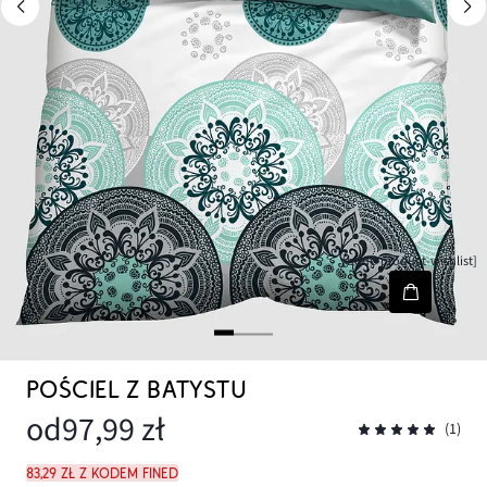
[node-product-wishlist]
POŚCIEL Z BATYSTU
od
97,99 zł
(1)
83,29 zł z kodem FINED