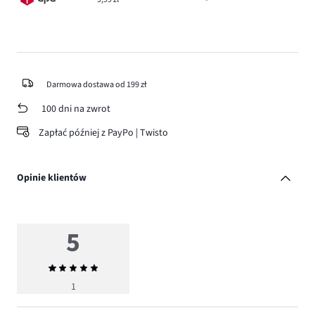
Darmowa dostawa od 199 zł
100 dni na zwrot
Zapłać później z PayPo | Twisto
Opinie klientów
5
Średnia
ocena
1
5