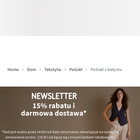
Home
Dom
Tekstylia
Pościel
Pościel z batystu
NEWSLETTER
15% rabatu i
darmowa dostawa*
*Kod jest ważny przez 14 dni od daty otrzymania, obowiązuje na następne
zamówienie za min.
119 zł
i nie łączy się z innymi kodami rabatowymi.