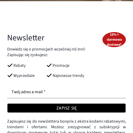
Newsletter
15% +
darmowa
dostawa*
Dowiedz się o promocjach wcześniej niż inni!
Zapisując się zyskujesz:
Rabaty
Promocje
Wyprzedaże
Najnowsze trendy
Twój adres e-mail *
ZAPISZ SIĘ
Zapisujesz się do newslettera bonprix z ekstra kodami rabatowymi,
trendami i ofertami. Możesz zrezygnować z subskrypcji w
dowolnym momencie:
tutaj
lub w stopce każdego newslettera.