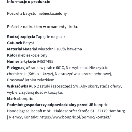
Informacje o produkcie
Pościel z batystu niebieskozielony
Pościel z nadrukiem w ornamenty i koła.
Rodzaj zapięcia
Zapięcie na guzik
Gatunek
Batyst
Materiał
Materiał wierzchni: 100% bawełna
Kolor
niebieskozielony
Numer artykułu
94537495
Pielęgnacja
Pranie w pralce 60°C, Nie wybielać, Nie czyścić
chemicznie (Kółko – krzyż), Nie suszyć w suszarce bębnowej,
Prasować letnim żelazkiem
Wskazówka
Kup 2 sztuki i zaoszczędź 5%. Aby skorzystać z oferty,
wybierz żądaną ilość w koszyku.
Marka
bonprix
Podmiot gospodarczy odpowiedzialny przed UE
bonprix
Handelsgesellschaft mbH | Haldesdorfer Straße 61 | 22179 Hamburg
| Niemcy, Kontakt: https://www.bonprix.pl/pomoc/kontakt/