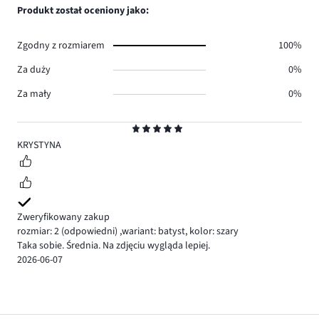
Produkt został oceniony jako:
Zgodny z rozmiarem
100%
Za duży
0%
Za mały
0%
Ocena
5
KRYSTYNA
Zweryfikowany zakup
rozmiar: 2
(odpowiedni)
,
wariant: batyst,
kolor: szary
Taka sobie. Średnia. Na zdjęciu wygląda lepiej.
2026-06-07