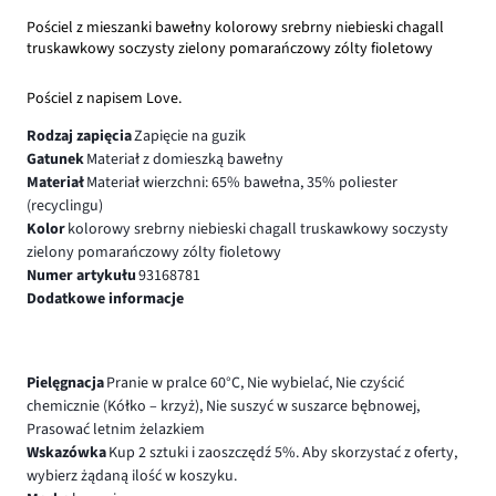
Pościel z mieszanki bawełny kolorowy srebrny niebieski chagall
truskawkowy soczysty zielony pomarańczowy zólty fioletowy
Pościel z napisem Love.
Rodzaj zapięcia
Zapięcie na guzik
Gatunek
Materiał z domieszką bawełny
Materiał
Materiał wierzchni: 65% bawełna, 35% poliester
(recyclingu)
Kolor
kolorowy srebrny niebieski chagall truskawkowy soczysty
zielony pomarańczowy zólty fioletowy
Numer artykułu
93168781
Dodatkowe informacje
Pielęgnacja
Pranie w pralce 60°C, Nie wybielać, Nie czyścić
chemicznie (Kółko – krzyż), Nie suszyć w suszarce bębnowej,
Prasować letnim żelazkiem
Wskazówka
Kup 2 sztuki i zaoszczędź 5%. Aby skorzystać z oferty,
wybierz żądaną ilość w koszyku.