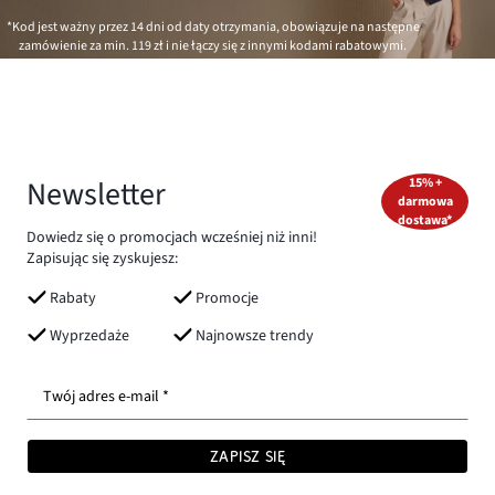
*Kod jest ważny przez 14 dni od daty otrzymania, obowiązuje na następne
zamówienie za min.
119 zł
i nie łączy się z innymi kodami rabatowymi.
Newsletter
15% +
darmowa
dostawa*
Dowiedz się o promocjach wcześniej niż inni!
Zapisując się zyskujesz:
Rabaty
Promocje
Wyprzedaże
Najnowsze trendy
Twój adres e-mail *
ZAPISZ SIĘ