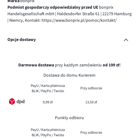
Marka
bonprix
Podmiot gospodarczy odpowiedzialny przed UE
bonprix
Handelsgesellschaft mbH | Haldesdorfer Straße 61 | 22179 Hamburg
| Niemcy, Kontakt: https://www.bonprix.pl/pomoc/kontakt/
Opcje dostawy
Darmowa dostawa
przy każdym zamówieniu
od 199 zł
!
Dostawa do domu Kurierem
PayU / Karta płatnicza
Przy odbiorze
BLIK / PayPo / Twisto
9,99 zł
13,50 zł
Punkty odbioru
PayU / Karta płatnicza
Przy odbiorze
BLIK / PayPo / Twisto