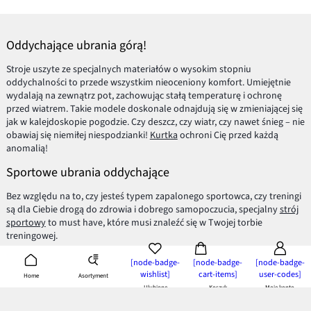
Oddychające ubrania górą!
Stroje uszyte ze specjalnych materiałów o wysokim stopniu
oddychalności to przede wszystkim nieoceniony komfort. Umiejętnie
wydalają na zewnątrz pot, zachowując stałą temperaturę i ochronę
przed wiatrem. Takie modele doskonale odnajdują się w zmieniającej się
jak w kalejdoskopie pogodzie. Czy deszcz, czy wiatr, czy nawet śnieg – nie
obawiaj się niemiłej niespodzianki!
Kurtka
ochroni Cię przed każdą
anomalią!
Sportowe ubrania oddychające
Bez względu na to, czy jesteś typem zapalonego sportowca, czy treningi
są dla Ciebie drogą do zdrowia i dobrego samopoczucia, specjalny
strój
sportowy
to must have, które musi znaleźć się w Twojej torbie
treningowej.
Tkaniny o wysokiej odporności stawiają czoła każdym warunkom, a
[node-badge-
[node-badge-
[node-badge-
Tobie umilą nawet bardzo wymagający trening. Elastyczny i miękki
wishlist]
cart-items]
user-codes]
Asortyment
Home
materiał dobrze dopasowuje się do ciała i zapewnia komfort podczas
Ulubione
Koszyk
Moje konto
ćwiczeń.