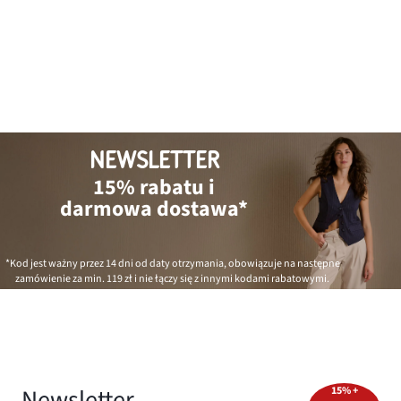
NEWSLETTER
15% rabatu i
darmowa dostawa*
*Kod jest ważny przez 14 dni od daty otrzymania, obowiązuje na następne
zamówienie za min.
119 zł
i nie łączy się z innymi kodami rabatowymi.
Newsletter
15% +