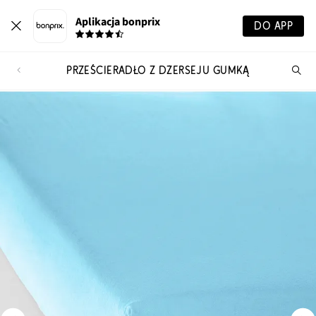
Aplikacja bonprix
DO APP
PRZEŚCIERADŁO Z DŻERSEJU GUMKĄ
Szu
pr