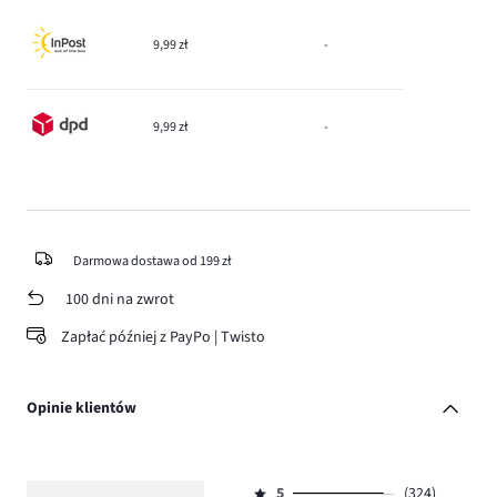
9,99 zł
-
9,99 zł
-
Darmowa dostawa od 199 zł
100 dni na zwrot
Zapłać później z PayPo | Twisto
Opinie klientów
5
(324)