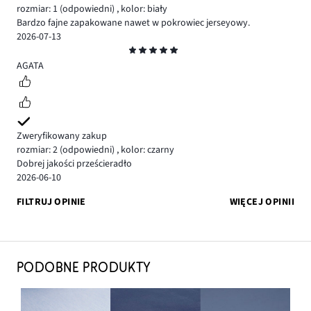
rozmiar: 1
(odpowiedni)
,
kolor: biały
Bardzo fajne zapakowane nawet w pokrowiec jerseyowy.
2026-07-13
Ocena
5
AGATA
Zweryfikowany zakup
rozmiar: 2
(odpowiedni)
,
kolor: czarny
Dobrej jakości prześcieradło
2026-06-10
FILTRUJ OPINIE
WIĘCEJ OPINII
PODOBNE PRODUKTY