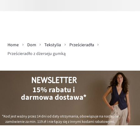
Home
Dom
Tekstylia
Prześcieradła
Prześcieradło z dżerseju gumką
NEWSLETTER
15% rabatu i
darmowa dostawa*
*Kod jest ważny przez 14 dni od daty otrzymania, obowiązuje na następne
zamówienie za min.
119 zł
i nie łączy się z innymi kodami rabatowymi.