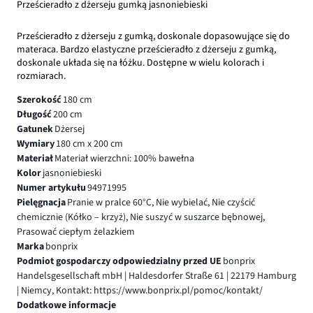
Prześcieradło z dżerseju gumką jasnoniebieski
Prześcieradło z dżerseju z gumką, doskonale dopasowujące się do
materaca. Bardzo elastyczne prześcieradło z dżerseju z gumką,
doskonale układa się na łóżku. Dostępne w wielu kolorach i
rozmiarach.
Szerokość
180 cm
Długość
200 cm
Gatunek
Dżersej
Wymiary
180 cm x 200 cm
Materiał
Materiał wierzchni: 100% bawełna
Kolor
jasnoniebieski
Numer artykułu
94971995
Pielęgnacja
Pranie w pralce 60°C, Nie wybielać, Nie czyścić
chemicznie (Kółko – krzyż), Nie suszyć w suszarce bębnowej,
Prasować ciepłym żelazkiem
Marka
bonprix
Podmiot gospodarczy odpowiedzialny przed UE
bonprix
Handelsgesellschaft mbH | Haldesdorfer Straße 61 | 22179 Hamburg
| Niemcy, Kontakt: https://www.bonprix.pl/pomoc/kontakt/
Dodatkowe informacje