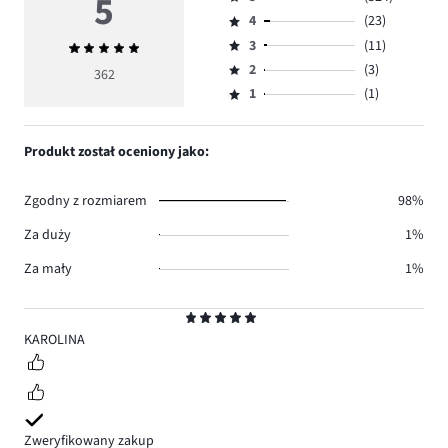
5
Ocena
4
(23)
5,
Ocena
ilość
3
(11)
Średnia
4,
Ocena
głosów
ocena
ilość
2
(3)
3,
362
Ocena
324.
5
głosów
ilość
1
(1)
2,
Ocena
23.
głosów
ilość
1,
11.
głosów
ilość
Produkt został oceniony jako:
3.
głosów
1.
Zgodny z rozmiarem
98%
Za duży
1%
Za mały
1%
Ocena
5
KAROLINA
Zweryfikowany zakup