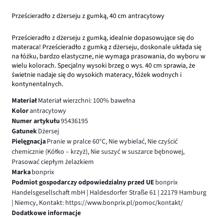
Prześcieradło z dżerseju z gumką, 40 cm antracytowy
Prześcieradło z dżerseju z gumką, idealnie dopasowujące się do
materaca! Prześcieradło z gumką z dżerseju, doskonale układa się
na łóżku, bardzo elastyczne, nie wymaga prasowania, do wyboru w
wielu kolorach. Specjalny wysoki brzeg o wys. 40 cm sprawia, że
świetnie nadaje się do wysokich materacy, łóżek wodnych i
kontynentalnych.
Materiał
Materiał wierzchni: 100% bawełna
Kolor
antracytowy
Numer artykułu
95436195
Gatunek
Dżersej
Pielęgnacja
Pranie w pralce 60°C, Nie wybielać, Nie czyścić
chemicznie (Kółko – krzyż), Nie suszyć w suszarce bębnowej,
Prasować ciepłym żelazkiem
Marka
bonprix
Podmiot gospodarczy odpowiedzialny przed UE
bonprix
Handelsgesellschaft mbH | Haldesdorfer Straße 61 | 22179 Hamburg
| Niemcy, Kontakt: https://www.bonprix.pl/pomoc/kontakt/
Dodatkowe informacje