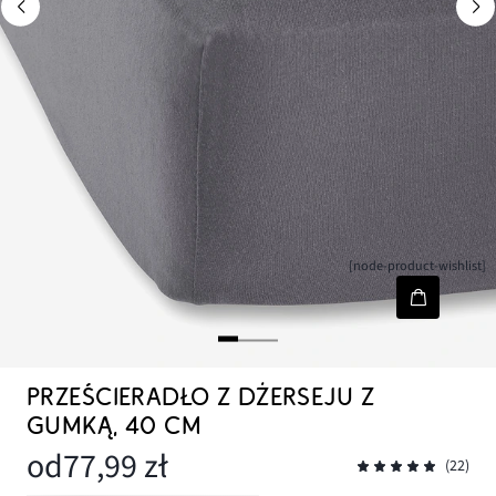
[node-product-wishlist]
PRZEŚCIERADŁO Z DŻERSEJU Z
GUMKĄ, 40 CM
od
77,99 zł
(22)