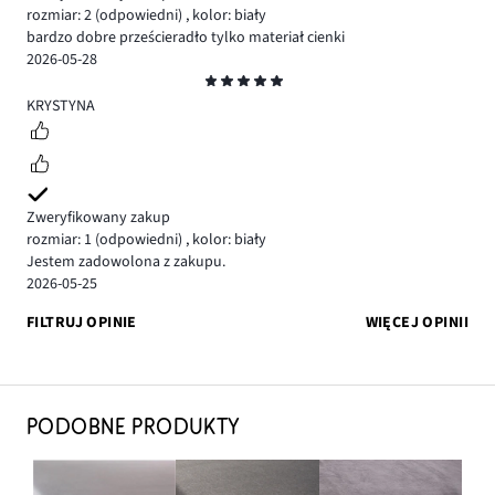
rozmiar: 2
(odpowiedni)
,
kolor: biały
bardzo dobre prześcieradło tylko materiał cienki
2026-05-28
Ocena
5
KRYSTYNA
Zweryfikowany zakup
rozmiar: 1
(odpowiedni)
,
kolor: biały
Jestem zadowolona z zakupu.
2026-05-25
FILTRUJ OPINIE
WIĘCEJ OPINII
PODOBNE PRODUKTY