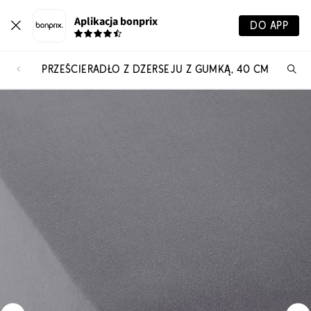
Aplikacja bonprix
DO APP
PRZEŚCIERADŁO Z DŻERSEJU Z GUMKĄ, 40 CM
Szu
pr