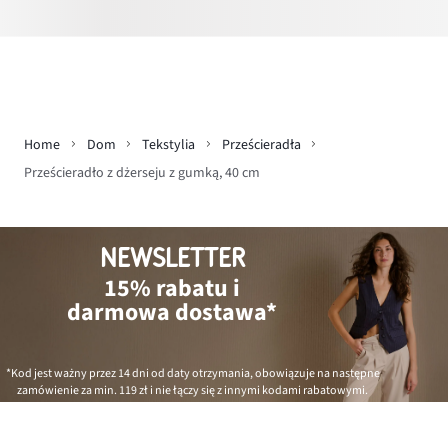
Home
Dom
Tekstylia
Prześcieradła
Prześcieradło z dżerseju z gumką, 40 cm
NEWSLETTER
15% rabatu i
darmowa dostawa*
*Kod jest ważny przez 14 dni od daty otrzymania, obowiązuje na następne
zamówienie za min.
119 zł
i nie łączy się z innymi kodami rabatowymi.