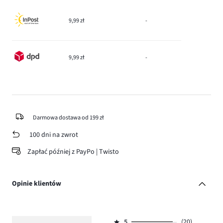
9,99 zł
-
9,99 zł
-
Darmowa dostawa od 199 zł
100 dni na zwrot
Zapłać później z PayPo | Twisto
Opinie klientów
5
(20)