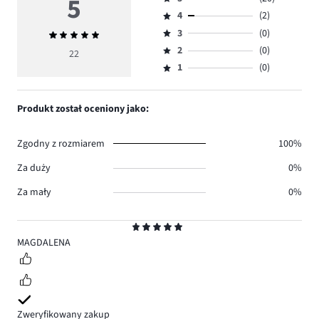
5
Ocena
4
(2)
5,
Ocena
ilość
3
(0)
Średnia
4,
Ocena
głosów
ocena
ilość
2
(0)
3,
22
Ocena
20.
5
głosów
ilość
1
(0)
2,
Ocena
2.
głosów
ilość
1,
0.
głosów
ilość
Produkt został oceniony jako:
0.
głosów
0.
Zgodny z rozmiarem
100%
Za duży
0%
Za mały
0%
Ocena
5
MAGDALENA
Zweryfikowany zakup