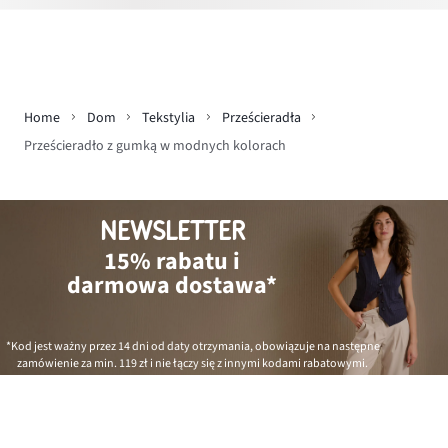
Home
Dom
Tekstylia
Prześcieradła
Prześcieradło z gumką w modnych kolorach
NEWSLETTER
15% rabatu i
darmowa dostawa*
*Kod jest ważny przez 14 dni od daty otrzymania, obowiązuje na następne
zamówienie za min.
119 zł
i nie łączy się z innymi kodami rabatowymi.