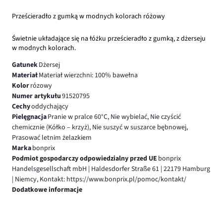
Prześcieradło z gumką w modnych kolorach różowy
Świetnie układające się na łóżku prześcieradło z gumką, z dżerseju
w modnych kolorach.
Gatunek
Dżersej
Materiał
Materiał wierzchni: 100% bawełna
Kolor
rózowy
Numer artykułu
91520795
Cechy
oddychający
Pielęgnacja
Pranie w pralce 60°C, Nie wybielać, Nie czyścić
chemicznie (Kółko – krzyż), Nie suszyć w suszarce bębnowej,
Prasować letnim żelazkiem
Marka
bonprix
Podmiot gospodarczy odpowiedzialny przed UE
bonprix
Handelsgesellschaft mbH | Haldesdorfer Straße 61 | 22179 Hamburg
| Niemcy, Kontakt: https://www.bonprix.pl/pomoc/kontakt/
Dodatkowe informacje