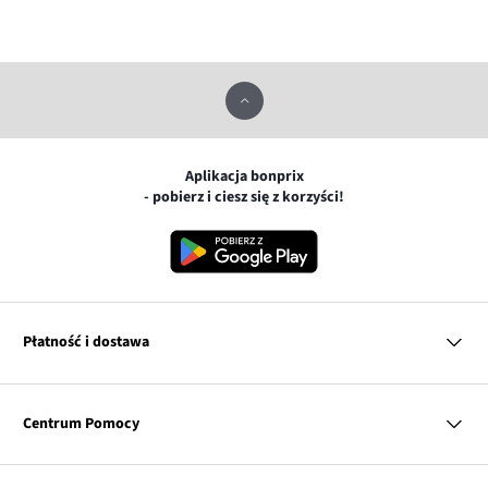
Aplikacja bonprix
- pobierz i ciesz się z korzyści!
Płatność i dostawa
MasterCard
Centrum Pomocy
Płatność online (PayU)
VISA
BLIK
Pytania i odpowiedzi