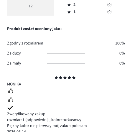
Ocena
głosów
ocena
ilość
2
(0)
3,
12
Ocena
10.
5
głosów
ilość
1
(0)
2,
Ocena
2.
głosów
ilość
1,
0.
głosów
ilość
Produkt został oceniony jako:
0.
głosów
0.
Zgodny z rozmiarem
100%
Za duży
0%
Za mały
0%
Ocena
5
MONIKA
Zweryfikowany zakup
rozmiar: 1
(odpowiedni)
,
kolor: turkusowy
Piękny kolor nie pierwszy mój zakup polecam
2026-06-14