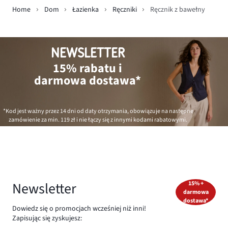
Home
Dom
Łazienka
Ręczniki
Ręcznik z bawełny
NEWSLETTER
15% rabatu i
darmowa dostawa*
*Kod jest ważny przez 14 dni od daty otrzymania, obowiązuje na następne
zamówienie za min.
119 zł
i nie łączy się z innymi kodami rabatowymi.
Newsletter
15% +
darmowa
dostawa*
Dowiedz się o promocjach wcześniej niż inni!
Zapisując się zyskujesz: