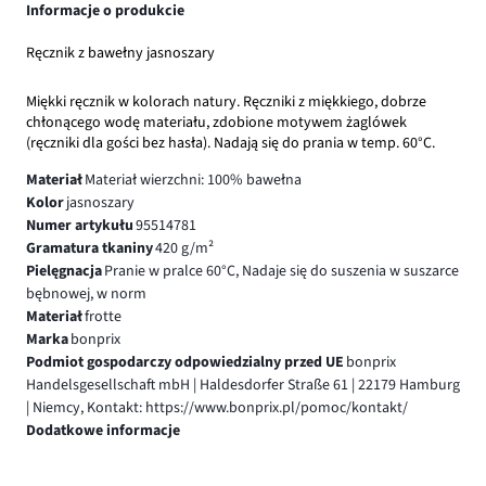
Informacje o produkcie
Ręcznik z bawełny jasnoszary
Miękki ręcznik w kolorach natury. Ręczniki z miękkiego, dobrze
chłonącego wodę materiału, zdobione motywem żaglówek
(ręczniki dla gości bez hasła). Nadają się do prania w temp. 60°C.
Materiał
Materiał wierzchni: 100% bawełna
Kolor
jasnoszary
Numer artykułu
95514781
Gramatura tkaniny
420 g/m²
Pielęgnacja
Pranie w pralce 60°C, Nadaje się do suszenia w suszarce
bębnowej, w norm
Materiał
frotte
Marka
bonprix
Podmiot gospodarczy odpowiedzialny przed UE
bonprix
Handelsgesellschaft mbH | Haldesdorfer Straße 61 | 22179 Hamburg
| Niemcy, Kontakt: https://www.bonprix.pl/pomoc/kontakt/
Dodatkowe informacje