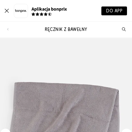
Aplikacja bonprix
DO APP
RĘCZNIK Z BAWEŁNY
Szu
pr