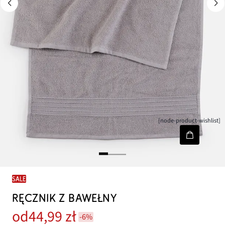
[node-product-wishlist]
SALE
RĘCZNIK Z BAWEŁNY
od
44,99 zł
-6%