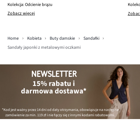
Kolekcja: Odcienie brązu
Kolekc
Zobacz więcej
Zobac
Home
Kobieta
Buty damskie
Sandałki
Sandały japonki z metalowymi oczkami
NEWSLETTER
15% rabatu i
darmowa dostawa*
*Kod jest ważny przez 14 dni od daty otrzymania, obowiązuje na następne
zamówienie za min.
119 zł
i nie łączy się z innymi kodami rabatowymi.