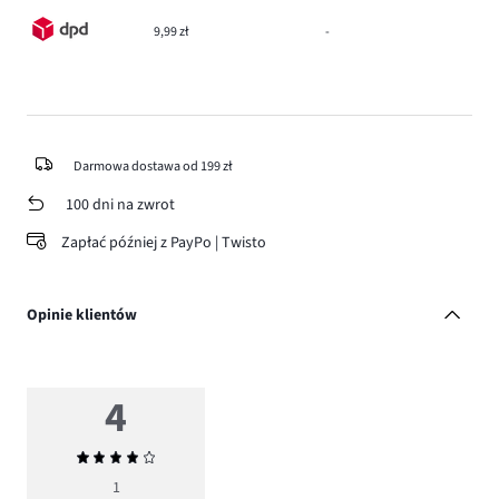
9,99 zł
-
Darmowa dostawa od 199 zł
100 dni na zwrot
Zapłać później z PayPo | Twisto
Opinie klientów
4
Średnia
ocena
1