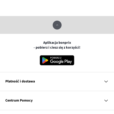
Aplikacja bonprix
- pobierz i ciesz się z korzyści!
Płatność i dostawa
MasterCard
Centrum Pomocy
Płatność online (PayU)
VISA
BLIK
Pytania i odpowiedzi