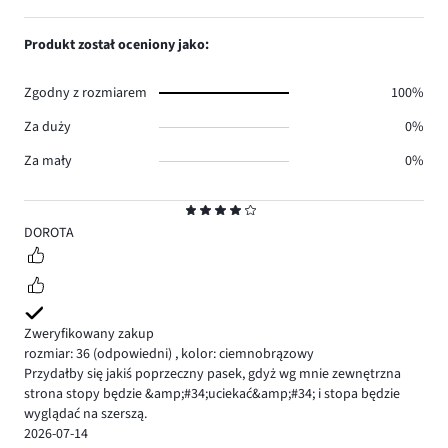
4
Produkt został oceniony jako:
Zgodny z rozmiarem
100%
Za duży
0%
Za mały
0%
Ocena
4
DOROTA
Zweryfikowany zakup
rozmiar: 36
(odpowiedni)
,
kolor: ciemnobrązowy
Przydałby się jakiś poprzeczny pasek, gdyż wg mnie zewnętrzna
strona stopy będzie &amp;#34;uciekać&amp;#34; i stopa będzie
wyglądać na szerszą.
2026-07-14