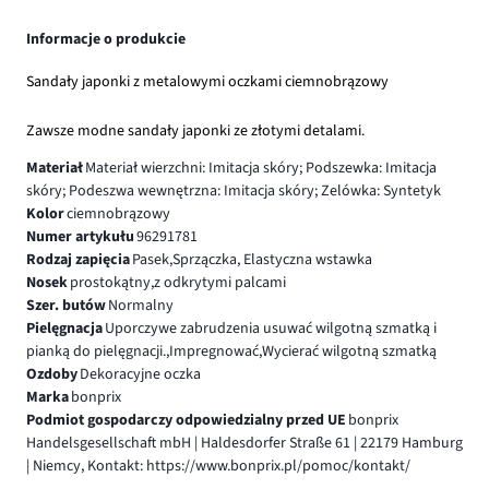
Informacje o produkcie
Sandały japonki z metalowymi oczkami ciemnobrązowy
Zawsze modne sandały japonki ze złotymi detalami.
Materiał
Materiał wierzchni: Imitacja skóry; Podszewka: Imitacja
skóry; Podeszwa wewnętrzna: Imitacja skóry; Zelówka: Syntetyk
Kolor
ciemnobrązowy
Numer artykułu
96291781
Rodzaj zapięcia
Pasek,Sprzączka, Elastyczna wstawka
Nosek
prostokątny,z odkrytymi palcami
Szer. butów
Normalny
Pielęgnacja
Uporczywe zabrudzenia usuwać wilgotną szmatką i
pianką do pielęgnacji.,Impregnować,Wycierać wilgotną szmatką
Ozdoby
Dekoracyjne oczka
Marka
bonprix
Podmiot gospodarczy odpowiedzialny przed UE
bonprix
Handelsgesellschaft mbH | Haldesdorfer Straße 61 | 22179 Hamburg
| Niemcy, Kontakt: https://www.bonprix.pl/pomoc/kontakt/