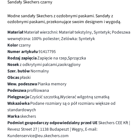
Sandały Skechers czarny
Modne sandały Skechers z ozdobnymi paskami. Sandały z
ozdobnymi paskami, przekonujące swoim designem i wygodą.
Materiał
Materiał wierzchni: Materiał tekstylny, Syntetyk; Podeszwa
wewnętrzna: 100% poliester; Zelówka: Syntetyk
Kolor
czarny
Numer artykułu
91417795
Rodzaj zapięcia
Zapięcie na rzep,Sprzączka
Nosek
z odkrytymi palcami,zaokrąglony
Szer. butów
Normalny
Obcas
płaski
Wew. podeszwa
Pianka memory
Podeszwa
profilowana
Pielęgnacja
Czyścić szczotką,Wycierać wilgotną szmatką
Wskazówka
Podane rozmiary są o pół rozmiaru większe od
standardowych
Marka
skechers
Podmiot gospodarczy odpowiedzialny przed UE
Skechers CEE Kft |
Revesz Street 27 | 1138 Budapeszt | Węgry, E-mail:
Kundenservice@eu.skechers.com