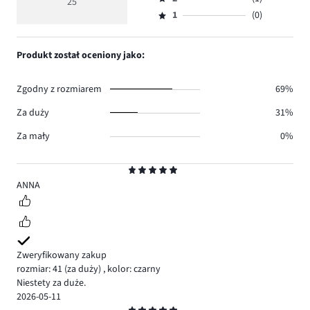
3,
25
Ocena
22.
5
głosów
ilość
1
(0)
2,
Ocena
2.
głosów
ilość
1,
0.
głosów
ilość
Produkt został oceniony jako:
1.
głosów
0.
Zgodny z rozmiarem
69%
Za duży
31%
Za mały
0%
Ocena
5
ANNA
Zweryfikowany zakup
rozmiar: 41
(za duży)
,
kolor: czarny
Niestety za duże.
2026-05-11