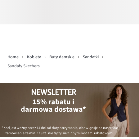
Home
Kobieta
Buty damskie
Sandałki
Sandały Skechers
NEWSLETTER
15% rabatu i
darmowa dostawa*
*Kod jest ważny przez 14 dni od daty otrzymania, obowiązuje na następne
zamówienie za min.
119 zł
i nie łączy się z innymi kodami rabatowymi.