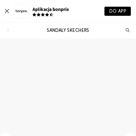
Aplikacja bonprix
DO APP
SANDAŁY SKECHERS
Szu
pr