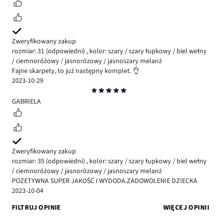
Zweryfikowany zakup
rozmiar: 31
(odpowiedni)
,
kolor: szary / szary łupkowy / biel wełny
/ ciemnoróżowy / jasnorózowy / jasnoszary melanż
Fajne skarpety, to już następny komplet. 👌
2023-10-29
Ocena
5
GABRIELA
Zweryfikowany zakup
rozmiar: 35
(odpowiedni)
,
kolor: szary / szary łupkowy / biel wełny
/ ciemnoróżowy / jasnorózowy / jasnoszary melanż
POZETYWNA SUPER JAKOŚĆ I WYDODA.ZADOWOLENIE DZIECKA
2023-10-04
FILTRUJ OPINIE
WIĘCEJ OPINII