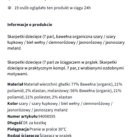
19 osób oglądało ten produkt w ciągu 24h
Informacje o produkcie
Skarpetki dziecięce (7 par), bawełna organiczna szary / szary
łupkowy / biel wełny / ciemnoróżowy / jasnorózowy / jasnoszary
melanż
Skarpetki dziecięce (7 par) ze ściągaczem w prążek. Skarpetki
dziecięce w praktycznym kompl. 7 par, z wrabianymi ozdobnymi
motywami.
Materiał
Materiał wierzchni: gładki: 77% Bawełna (organic), 21%
poliamid, 2% elastan, melanżowy: 56% Bawełna (organic), 21%
poliamid, 21% poliester, 2% elastan
Kolor
szary / szary łupkowy / biel wełny / ciemnoróżowy /
jasnorózowy / jasnoszary melanż
Numer artykułu
94098595
Długość
Dł. za kostkę
Pielęgnacja
Pranie w pralce 30°C
Rodzaj ściągacza
Ściągacz w prążek