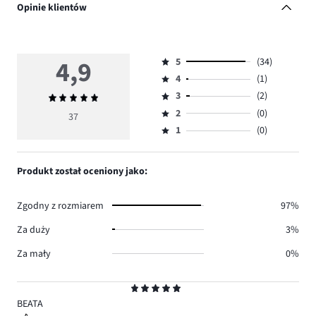
Opinie klientów
4,9
5
(34)
Ocena
4
(1)
5,
Ocena
ilość
3
(2)
Średnia
4,
Ocena
głosów
ocena
ilość
2
(0)
3,
37
Ocena
34.
4,9
głosów
ilość
1
(0)
2,
Ocena
1.
głosów
ilość
1,
2.
głosów
ilość
Produkt został oceniony jako:
0.
głosów
0.
Zgodny z rozmiarem
97%
Za duży
3%
Za mały
0%
Ocena
5
BEATA