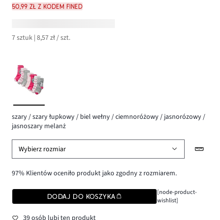
50,99 zł z kodem FINED
7 sztuk | 8,57 zł / szt.
szary / szary łupkowy / biel wełny / ciemnoróżowy / jasnorózowy /
jasnoszary melanż
Wybierz rozmiar
97% Klientów oceniło produkt jako zgodny z rozmiarem.
[node-product-
DODAJ DO KOSZYKA
wishlist]
39 osób lubi ten produkt