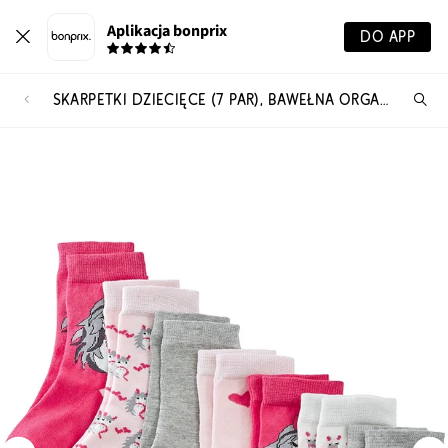
Aplikacja bonprix
DO APP
SKARPETKI DZIECIĘCE (7 PAR), BAWEŁNA ORGANICZNA
Szu
pr