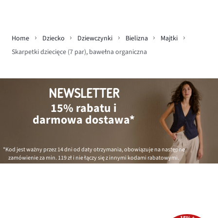
Home
Dziecko
Dziewczynki
Bielizna
Majtki
Skarpetki dziecięce (7 par), bawełna organiczna
NEWSLETTER
15% rabatu i
darmowa dostawa*
*Kod jest ważny przez 14 dni od daty otrzymania, obowiązuje na następne
zamówienie za min.
119 zł
i nie łączy się z innymi kodami rabatowymi.