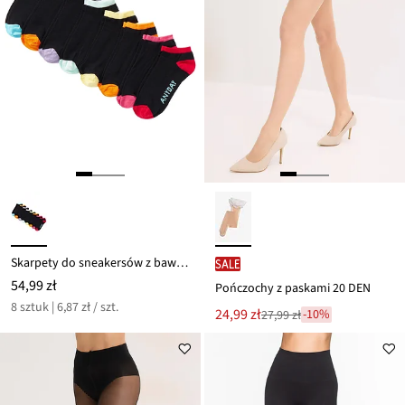
Skarpety do sneakersów z bawełny organicznej (8 par)
SALE
54,99 zł
Pończochy z paskami 20 DEN
8 sztuk | 6,87 zł / szt.
Nowa
24,99 zł
-10%
27,99 zł
Przeceniono
cena
z
to
ceny
27,99 zł