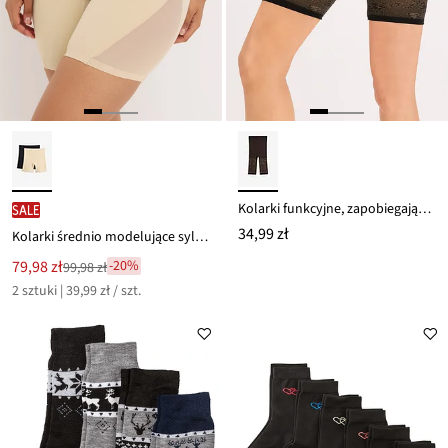
Kolarki funkcyjne, zapobiegające otarciom, z drukowanej koronki, 110 DEN
SALE
34,99 zł
Kolarki średnio modelujące sylwetkę z przezroczystą nakładką (2 szt.)
Nowa
79,98 zł
-20%
99,98 zł
Przeceniono
cena
2 sztuki | 39,99 zł / szt.
z
to
ceny
99,98 zł