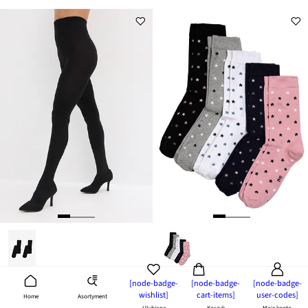
Ciepłe rajstopy z polaru 140 DEN (2 pary)
Skarpety (5 par) z bawełny organicznej
[node-badge-
[node-badge-
[node-badge-
wishlist]
cart-items]
user-codes]
Asortyment
Home
69,99 zł
49,99 zł