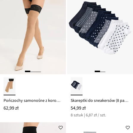
Pończochy samonośne z koronką 20 DEN
Skareptki do sneakersów (8 par) z bawełny organicznej
62,99 zł
54,99 zł
8 sztuk | 6,87 zł / szt.