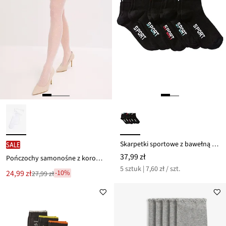
Skarpetki sportowe z bawełną organiczną (5 par)
SALE
37,99 zł
Pończochy samonośne z koronką, 20 DEN
5 sztuk | 7,60 zł / szt.
Nowa
24,99 zł
-10%
27,99 zł
Przeceniono
cena
z
to
ceny
27,99 zł