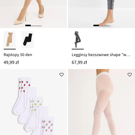
Rajstopy 50 den
Legginsy bezszwowe shape "wyszczuplające brzuch", silny stopień modelowania sylwetki
49,99 zł
67,99 zł