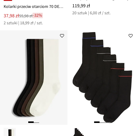
119,99 zł
Kolarki przeciw otarciom 70 DEN (2 szt.)
20 sztuk | 6,00 zł / szt.
Nowa
37,98 zł
-32%
55,98 zł
Przeceniono
cena
2 sztuki | 18,99 zł / szt.
z
to
ceny
55,98 zł