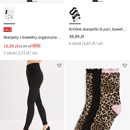
Krótkie skarpetki (6 par), bawełna organiczna
SALE
39,99 zł
Skarpety z bawełny organicznej (7 szt.)
6 sztuk | 6,67 zł / szt.
Nowa
18,99 zł
-42%
32,99 zł
Przeceniono
cena
7 sztuk | 2,71 zł / szt.
z
to
ceny
32,99 zł