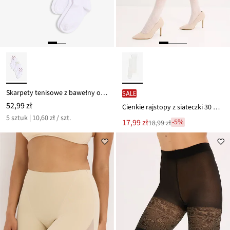
Skarpety tenisowe z bawełny organicznej (5 par)
SALE
52,99 zł
Cienkie rajstopy z siateczki 30 DEN
5 sztuk | 10,60 zł / szt.
Nowa
17,99 zł
-5%
18,99 zł
Przeceniono
cena
z
to
ceny
18,99 zł