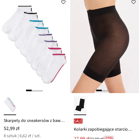
Skarpety do sneakersów z bawełną organiczną (8 par)
SALE
52,99 zł
Kolarki zapobiegające otarciom 50 DEN
8 sztuk | 6,62 zł / szt.
Nowa
27,99 zł
-15%
32,99 zł