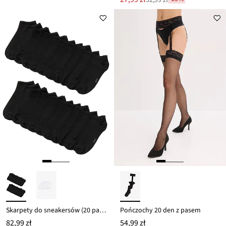
Przeceniono
cena
z
to
ceny
32,99 zł
Skarpety do sneakersów (20 par), bawełna organiczna
Pończochy 20 den z pasem
82,99 zł
54,99 zł