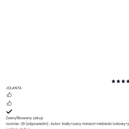
Ocena
4
JOLANTA
Zweryfikowany zakup
rozmiar: 39
(odpowiedni)
,
kolor: biały+szary melanż+niebieski lodowy+