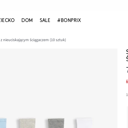
ZIECKO
DOM
SALE
#BONPRIX
 z nieuciskającym ściągaczem (10 sztuk)
6
1