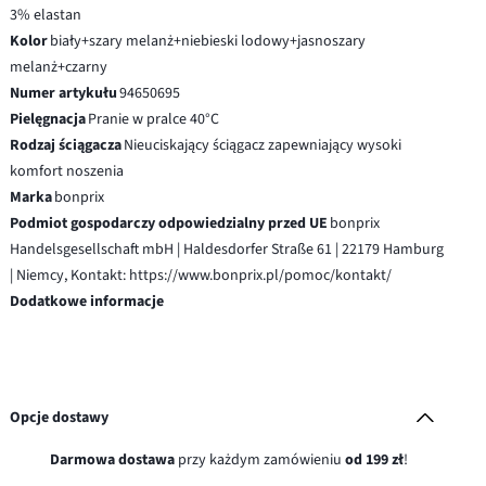
3% elastan
Kolor
biały+szary melanż+niebieski lodowy+jasnoszary
melanż+czarny
Numer artykułu
94650695
Pielęgnacja
Pranie w pralce 40°C
Rodzaj ściągacza
Nieuciskający ściągacz zapewniający wysoki
komfort noszenia
Marka
bonprix
Podmiot gospodarczy odpowiedzialny przed UE
bonprix
Handelsgesellschaft mbH | Haldesdorfer Straße 61 | 22179 Hamburg
| Niemcy, Kontakt: https://www.bonprix.pl/pomoc/kontakt/
Dodatkowe informacje
Opcje dostawy
Darmowa dostawa
przy każdym zamówieniu
od 199 zł
!