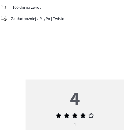
100 dni na zwrot
Zapłać później z PayPo | Twisto
4
Średnia
ocena
1
4