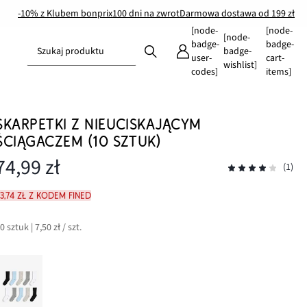
-10% z Klubem bonprix
100 dni na zwrot
Darmowa dostawa od 199 zł
[node-
[node-
[node-
badge-
badge-
Szukaj produktu
badge-
user-
cart-
wishlist]
codes]
items]
SKARPETKI Z NIEUCISKAJĄCYM
ŚCIĄGACZEM (10 SZTUK)
74,99 zł
(1)
3,74 zł z kodem FINED
0 sztuk | 7,50 zł / szt.