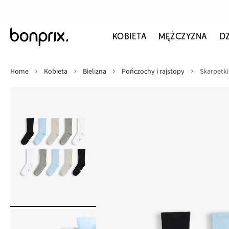
KOBIETA
MĘŻCZYZNA
D
Home
Kobieta
Bielizna
Pończochy i rajstopy
Skarpetki