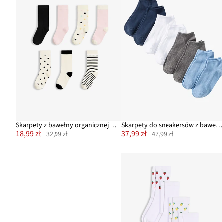
Skarpety z bawełny organicznej (7 szt.)
Skarpety do sneakersów z bawełny organicznej (8 pa
18,99 zł
37,99 zł
32,99 zł
47,99 zł