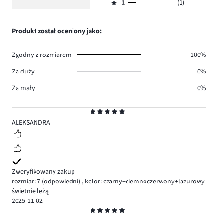
4
głosów
ilość
1
(1)
2,
Ocena
0.
głosów
ilość
1,
0.
głosów
ilość
Produkt został oceniony jako:
0.
głosów
1.
Zgodny z rozmiarem
100%
Za duży
0%
Za mały
0%
Ocena
5
ALEKSANDRA
Zweryfikowany zakup
rozmiar: 7
(odpowiedni)
,
kolor: czarny+ciemnoczerwony+lazurowy
świetnie leżą
2025-11-02
Ocena