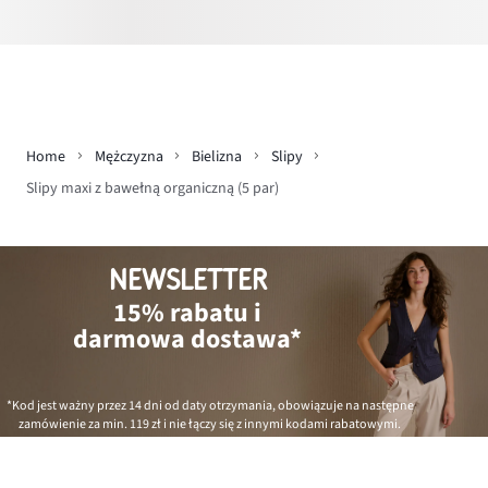
Home
Mężczyzna
Bielizna
Slipy
Slipy maxi z bawełną organiczną (5 par)
NEWSLETTER
15% rabatu i
darmowa dostawa*
*Kod jest ważny przez 14 dni od daty otrzymania, obowiązuje na następne
zamówienie za min.
119 zł
i nie łączy się z innymi kodami rabatowymi.