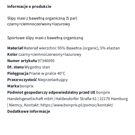
Informacje o produkcie
Slipy maxi z bawełną organiczną (5 par)
czarny+ciemnoczerwony+lazurowy
Sportowe slipy maxi z bawełną organiczną.
Materiał
Materiał wierzchni: 95% Bawełna (organic), 5% elastan
Kolor
czarny+ciemnoczerwony+lazurowy
Numer artykułu
97346095
Dł. stanu
Wygodny stan
Pielęgnacja
Pranie w pralce 40°C
Przezroczystość
Nieprześwitujący
Marka
bonprix
Podmiot gospodarczy odpowiedzialny przed UE
bonprix
Handelsgesellschaft mbH | Haldesdorfer Straße 61 | 22179 Hamburg
| Niemcy, Kontakt: https://www.bonprix.pl/pomoc/kontakt/
Dodatkowe informacje