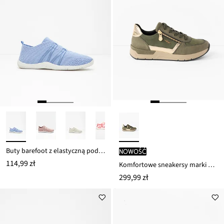
Buty barefoot z elastyczną podeszwą
nowość
114,99 zł
Komfortowe sneakersy marki Rieker z wyściełaną wkładką
299,99 zł