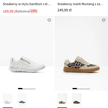
Sneakersy w stylu barefoot z elastyczną podeszwą
Sneakersy marki Mustang z zamkiem
249,99 zł
Nowa
169,99 zł
-19%
209,99 zł
Przeceniono
cena
z
to
ceny
209,99 zł