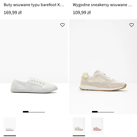
Buty wsuwane typu barefoot Kangaroos z elastyczna podeszwą
Wygodne sneakersy wsuwane z miękkiego materiału
169,99 zł
109,99 zł