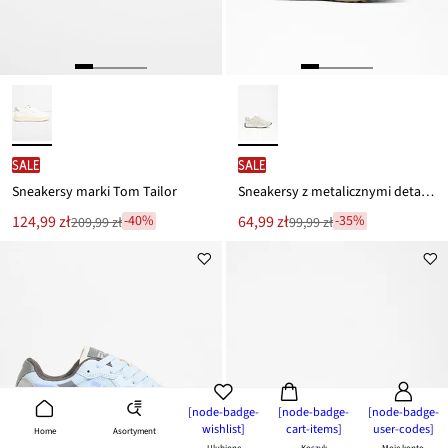
SALE
SALE
Sneakersy marki Tom Tailor
Sneakersy z metalicznymi detalami
Nowa
Nowa
124,99 zł
64,99 zł
-40%
-35%
209,99 zł
99,99 zł
Przeceniono
Przeceniono
cena
cena
z
z
to
to
ceny
ceny
209,99 zł
99,99 zł
[node-badge-
[node-badge-
[node-badge-
wishlist]
cart-items]
user-codes]
Asortyment
Home