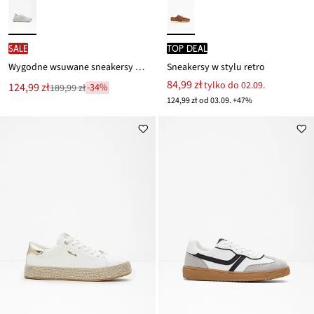
SALE
TOP DEAL
Wygodne wsuwane sneakersy marki Kangaroos z miękkiego materiału
Sneakersy w stylu retro
84,99 zł
tylko do 02.09.
Nowa
124,99 zł
-34%
189,99 zł
Przeceniono
cena
124,99 zł od 03.09. +47%
z
to
ceny
189,99 zł