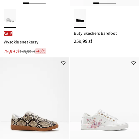
Buty Skechers Barefoot
SALE
259,99 zł
Wysokie sneakersy
Nowa
79,99 zł
-46%
149,99 zł
Przeceniono
cena
z
to
ceny
149,99 zł