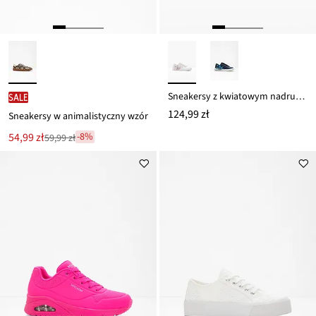
Sneakersy z kwiatowym nadrukiem
SALE
124,99 zł
Sneakersy w animalistyczny wzór
Nowa
54,99 zł
-8%
59,99 zł
Przeceniono
cena
z
to
ceny
59,99 zł