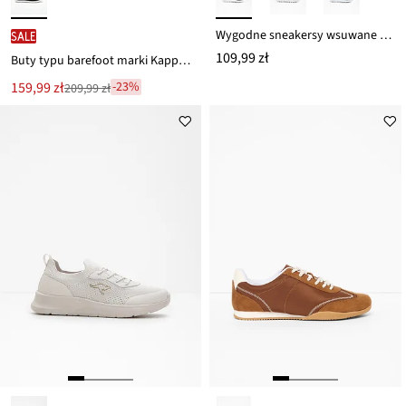
Wygodne sneakersy wsuwane z lekką podeszwą
SALE
109,99 zł
Buty typu barefoot marki Kappa z elastyczną podeszwą
Nowa
159,99 zł
-23%
209,99 zł
Przeceniono
cena
z
to
ceny
209,99 zł