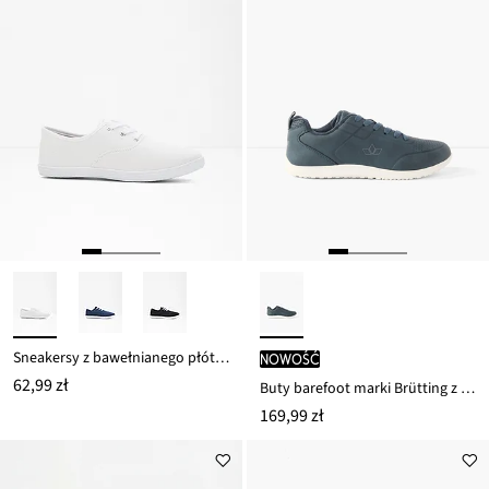
Sneakersy z bawełnianego płótna
nowość
62,99 zł
Buty barefoot marki Brütting z elastyczną podeszwą
169,99 zł