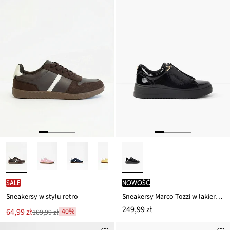
SALE
nowość
Sneakersy w stylu retro
Sneakersy Marco Tozzi w lakierowanej optyce
249,99 zł
Nowa
64,99 zł
-40%
109,99 zł
Przeceniono
cena
z
to