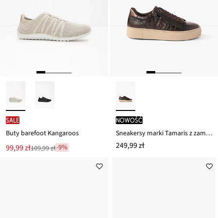
SALE
nowość
Buty barefoot Kangaroos
Sneakersy marki Tamaris z zamkiem błyskawicznym
249,99 zł
Nowa
99,99 zł
-9%
109,99 zł
Przeceniono
cena
z
to
ceny
109,99 zł