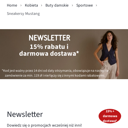
Home
Kobieta
Buty damskie
Sportowe
Sneakersy Mustang
NEWSLETTER
15% rabatu i
darmowa dostawa*
*Kod jest ważny przez 14 dni od daty otrzymania, obowiązuje na następne
zamówienie za min.
119 zł
i nie łączy się z innymi kodami rabatowymi.
Newsletter
15% +
darmowa
dostawa*
Dowiedz się o promocjach wcześniej niż inni!