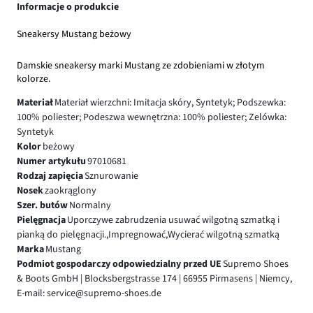
Informacje o produkcie
Sneakersy Mustang beżowy
Damskie sneakersy marki Mustang ze zdobieniami w złotym
kolorze.
Materiał
Materiał wierzchni: Imitacja skóry, Syntetyk; Podszewka:
100% poliester; Podeszwa wewnętrzna: 100% poliester; Zelówka:
Syntetyk
Kolor
beżowy
Numer artykułu
97010681
Rodzaj zapięcia
Sznurowanie
Nosek
zaokrąglony
Szer. butów
Normalny
Pielęgnacja
Uporczywe zabrudzenia usuwać wilgotną szmatką i
pianką do pielęgnacji.,Impregnować,Wycierać wilgotną szmatką
Marka
Mustang
Podmiot gospodarczy odpowiedzialny przed UE
Supremo Shoes
& Boots GmbH | Blocksbergstrasse 174 | 66955 Pirmasens | Niemcy,
E-mail: service@supremo-shoes.de