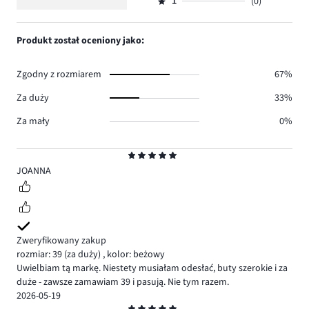
ilość
1
(0)
2,
Ocena
0.
głosów
ilość
1,
0.
głosów
ilość
Produkt został oceniony jako:
0.
głosów
0.
Zgodny z rozmiarem
67%
Za duży
33%
Za mały
0%
Ocena
5
JOANNA
Zweryfikowany zakup
rozmiar: 39
(za duży)
,
kolor: beżowy
Uwielbiam tą markę. Niestety musiałam odesłać, buty szerokie i za
duże - zawsze zamawiam 39 i pasują. Nie tym razem.
2026-05-19
Ocena