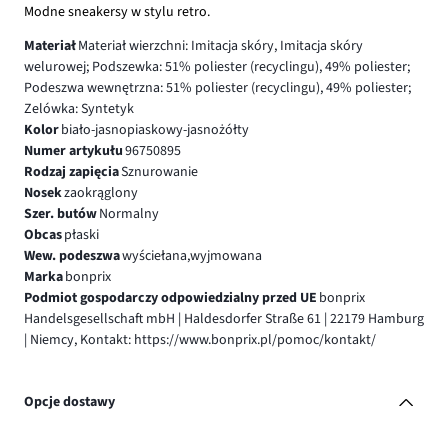
Modne sneakersy w stylu retro.
Materiał
Materiał wierzchni: Imitacja skóry, Imitacja skóry
welurowej; Podszewka: 51% poliester (recyclingu), 49% poliester;
Podeszwa wewnętrzna: 51% poliester (recyclingu), 49% poliester;
Zelówka: Syntetyk
Kolor
biało-jasnopiaskowy-jasnożółty
Numer artykułu
96750895
Rodzaj zapięcia
Sznurowanie
Nosek
zaokrąglony
Szer. butów
Normalny
Obcas
płaski
Wew. podeszwa
wyściełana,wyjmowana
Marka
bonprix
Podmiot gospodarczy odpowiedzialny przed UE
bonprix
Handelsgesellschaft mbH | Haldesdorfer Straße 61 | 22179 Hamburg
| Niemcy, Kontakt: https://www.bonprix.pl/pomoc/kontakt/
Opcje dostawy