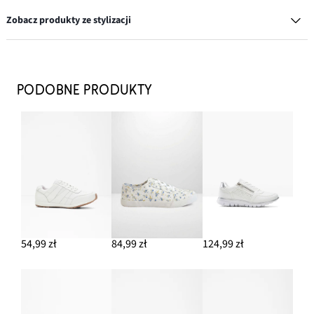
Zobacz produkty ze stylizacji
Sneakersy w stylu retro
64,99 zł
PODOBNE PRODUKTY
DODAJ DO KOSZYKA
Kardigan z mieszanki bawełny
54,99 zł
DODAJ DO KOSZYKA
Kolczyki kółka
39,99 zł
54,99 zł
84,99 zł
124,99 zł
DODAJ DO KOSZYKA
Spodnie z mieszanki wiskozy
144,99 zł