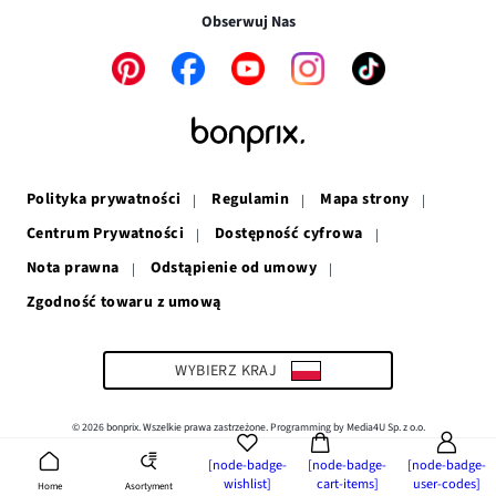
w
nowym
oknie
Obserwuj Nas
nowym
oknie
oknie
Link
Link
Link
Link
Link
otwiera
otwiera
otwiera
otwiera
otwiera
się
się
się
się
się
w
w
w
w
w
nowym
nowym
nowym
nowym
nowym
oknie
oknie
oknie
oknie
oknie
Polityka prywatności
Regulamin
Mapa strony
Centrum Prywatności
Dostępność cyfrowa
Nota prawna
Odstąpienie od umowy
Zgodność towaru z umową
Link
otwiera
się
w
WYBIERZ KRAJ
nowym
oknie
© 2026 bonprix. Wszelkie prawa zastrzeżone. Programming by Media4U Sp. z o.o.
[node-badge-
[node-badge-
[node-badge-
wishlist]
cart-items]
user-codes]
Asortyment
Home