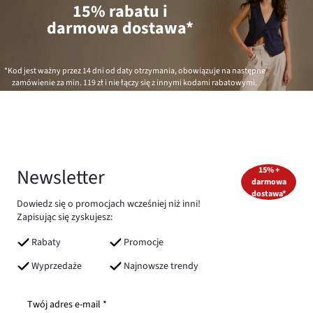
15% rabatu i
darmowa dostawa*
*Kod jest ważny przez 14 dni od daty otrzymania, obowiązuje na następne
zamówienie za min.
119 zł
i nie łączy się z innymi kodami rabatowymi.
Newsletter
15% +
darmowa
dostawa*
Dowiedz się o promocjach wcześniej niż inni!
Zapisując się zyskujesz:
Rabaty
Promocje
Wyprzedaże
Najnowsze trendy
Twój adres e-mail *