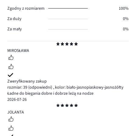
0.
Zgodny z rozmiarem
100%
Za duży
0%
Za mały
0%
Ocena
5
MIROSŁAWA
Zweryfikowany zakup
rozmiar: 39
(odpowiedni)
,
kolor: biało-jasnopiaskowy-jasnożółty
Ładne do biegania dobre i dobrze leżą na nodze
2026-07-26
Ocena
5
JOLANTA