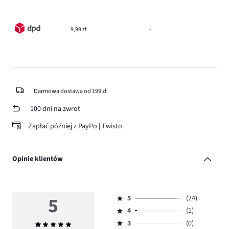
9,99 zł
-
Darmowa dostawa od 199 zł
100 dni na zwrot
Zapłać później z PayPo | Twisto
Opinie klientów
5
5
(24)
Ocena
4
(1)
5,
Ocena
ilość
3
(0)
Średnia
4,
Ocena