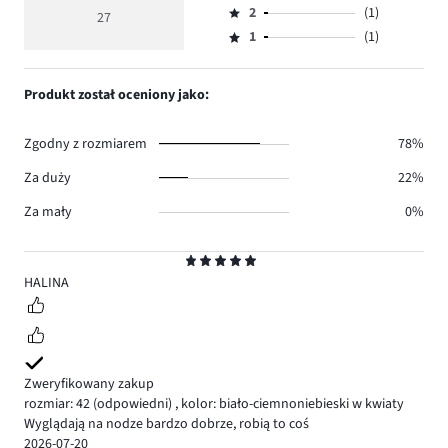
głosów
ocena
ilość
2
(1)
3,
27
Ocena
24.
5
głosów
ilość
1
(1)
2,
Ocena
1.
głosów
ilość
1,
0.
głosów
ilość
Produkt został oceniony jako:
1.
głosów
1.
Zgodny z rozmiarem
78%
Za duży
22%
Za mały
0%
Ocena
5
HALINA
Zweryfikowany zakup
rozmiar: 42
(odpowiedni)
,
kolor: biało-ciemnoniebieski w kwiaty
Wyglądają na nodze bardzo dobrze, robią to coś
2026-07-20