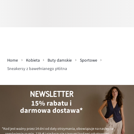
Home
Kobieta
Buty damskie
Sportowe
Sneakersy z bawełnianego płótna
NEWSLETTER
15% rabatu i
darmowa dostawa*
*Kod jest ważny przez 14 dni od daty otrzymania, obowiązuje na następne
zamówienie za min.
119 zł
i nie łączy się z innymi kodami rabatowymi.