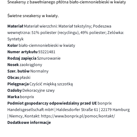
Sneakersy z bawełnianego płótna biało-ciemnoniebieski w kwiaty
Świetne sneakersy w kwiaty.
Materiał
Materiał wierzchni: Materiał tekstylny; Podeszwa
wewnętrzna: 51% poliester (recyclingu), 49% poliester; Zelówka:
Syntetyk
Kolor
biało-ciemnoniebieski w kwiaty
Numer artykułu
93221481
Rodzaj zapięcia
Sznurowanie
Nosek
zaokrąglony
Szer. butów
Normalny
Obcas
płaski
Pielęgnacja
Czyścić miękką szczotką
Ozdoby
Dekoracyjne szwy
Marka
bonprix
Podmiot gospodarczy odpowiedzialny przed UE
bonprix
Handelsgesellschaft mbH | Haldesdorfer Straße 61 | 22179 Hamburg
| Niemcy, Kontakt: https://www.bonprix.pl/pomoc/kontakt/
Dodatkowe informacje