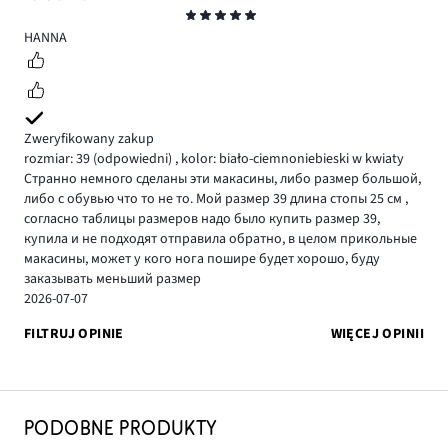
Ocena
5
HANNA
Zweryfikowany zakup
rozmiar: 39
(odpowiedni)
,
kolor: biało-ciemnoniebieski w kwiaty
Странно немного сделаны эти макасины, либо размер большой,
либо с обувью что то не то. Мой размер 39 длина стопы 25 см ,
согласно таблицы размеров надо было купить размер 39,
купила и не подходят отправила обратно, в целом прикольные
макасины, может у кого нога пошире будет хорошо, буду
заказывать меньший размер
2026-07-07
FILTRUJ OPINIE
WIĘCEJ OPINII
PODOBNE PRODUKTY