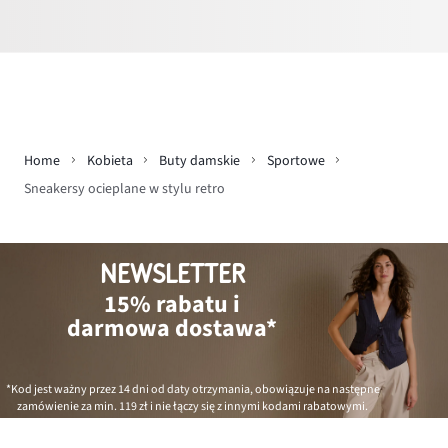
Home
Kobieta
Buty damskie
Sportowe
Sneakersy ocieplane w stylu retro
NEWSLETTER
15% rabatu i
darmowa dostawa*
*Kod jest ważny przez 14 dni od daty otrzymania, obowiązuje na następne
zamówienie za min.
119 zł
i nie łączy się z innymi kodami rabatowymi.