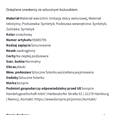
Ocieplane sneakersy ze sztucznym kożuszkiem.
Materiał
Materiał wierzchni: Imitacja skóry welurowej, Materiał
tekstylny; Podszewka: Syntetyk; Podeszwa wewnętrzna: Syntetyk;
Zelówka: Syntetyk
Kolor
orzechowy
Numer artykułu
95885795
Rodzaj zapięcia
Sznurowanie
Nosek
zaokrąglony
Cechy
Na ciepłej podszewce
Szer. butów
Normalny
Obcas
płaski
Wew. podeszwa
Sztuczne futerko,wyściełana,wyjmowana
Ozdoby
Sztuczne futerko
Marka
bonprix
Podmiot gospodarczy odpowiedzialny przed UE
bonprix
Handelsgesellschaft mbH | Haldesdorfer Straße 61 | 22179 Hamburg
| Niemcy, Kontakt: https://www.bonprix.pl/pomoc/kontakt/