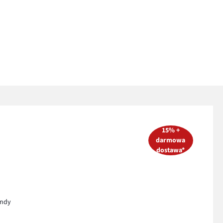
15% +
darmowa
dostawa*
endy