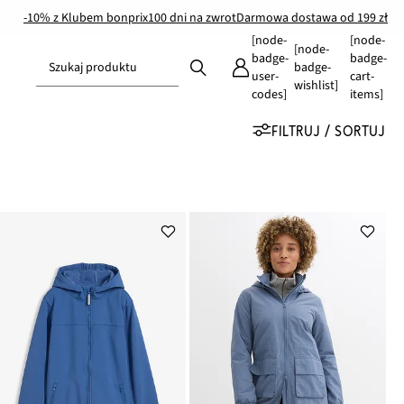
-10% z Klubem bonprix
100 dni na zwrot
Darmowa dostawa od 199 zł
[node-
[node-
[node-
badge-
badge-
Szukaj produktu
badge-
user-
cart-
wishlist]
codes]
items]
FILTRUJ / SORTUJ