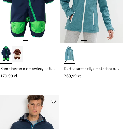
Kombinezon niemowlęcy softshell z polarem i kapturem
Kurtka softshell, z materiału odpychającego wodę
179,99 zł
269,99 zł