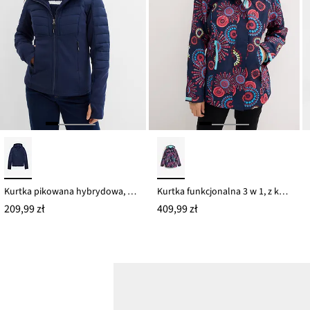
Kurtka pikowana hybrydowa, hydrofobowa, softshellowa, z pikowanymi wstawkami
Kurtka funkcjonalna 3 w 1, z kapturem, nieprzemakalna
209,99 zł
409,99 zł