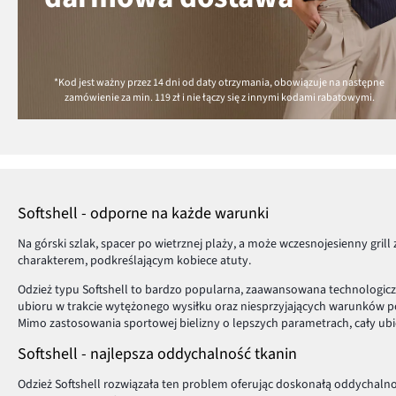
*Kod jest ważny przez 14 dni od daty otrzymania, obowiązuje na następne
zamówienie za min.
119 zł
i nie łączy się z innymi kodami rabatowymi.
Softshell - odporne na każde warunki
Na górski szlak, spacer po wietrznej plaży, a może wczesnojesienny gri
charakterem, podkreślającym kobiece atuty.
Odzież typu Softshell to bardzo popularna, zaawansowana technologicz
ubioru w trakcie wytężonego wysiłku oraz niesprzyjających warunków 
Mimo zastosowania sportowej bielizny o lepszych parametrach, cały ubi
Softshell - najlepsza oddychalność tkanin
Odzież Softshell rozwiązała ten problem oferując doskonałą oddychaln