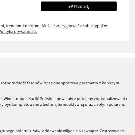
ZAPISZ SIĘ
mi, trendami i ofertami. Możesz zrezygnować z subskrypcji w
Polityka prywatności.
du na różnorodność fasonów łączą one sportowe parametry z kobiecym
a Windstopper. Kurtki Softshell powstały z potrzeby zoptymalizowania
ały być kompletowane z bielizną termoaktywną oraz ciepłym
polarem
.
grubego polaru i ułatwi oddawanie wilgoci na zewnątrz. Zastosowanie