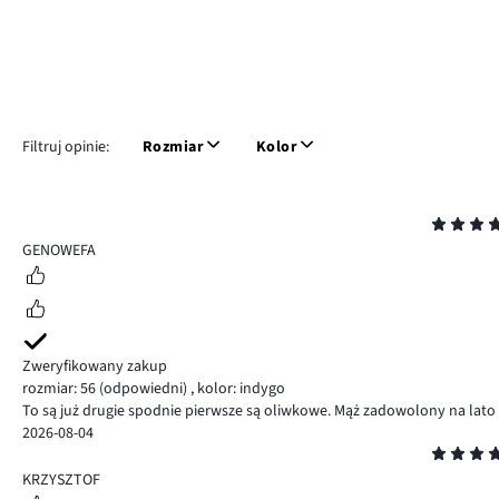
Filtruj opinie:
Rozmiar
Kolor
Ocena
5
GENOWEFA
Zweryfikowany zakup
rozmiar: 56
(odpowiedni)
,
kolor: indygo
To są już drugie spodnie pierwsze są oliwkowe. Mąż zadowolony na lato
2026-08-04
Ocena
5
KRZYSZTOF