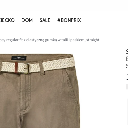
ZIECKO
DOM
SALE
#BONPRIX
sy regular fit z elastyczną gumką w talii i paskiem, straight