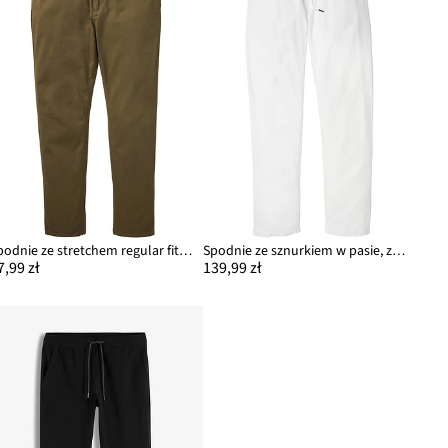
Spodnie ze stretchem regular fit, prosta nogawka
Spodnie ze sznurkiem w pasie, z przewiewnej mieszanki lnu o prostych nogawkach i kroju relaxed fit
7,99 zł
139,99 zł