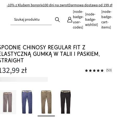
-10% z Klubem bonprix
100 dni na zwrot
Darmowa dostawa od 199 zł
[node-
[node-
[node-
badge-
badge-
Szukaj produktu
badge-
user-
cart-
wishlist]
codes]
items]
SPODNIE CHINOSY REGULAR FIT Z
ELASTYCZNĄ GUMKĄ W TALII I PASKIEM,
STRAIGHT
132,99 zł
(53)