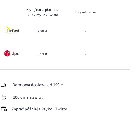
PayU / Karta płatnicza
Przy odbiorze
BLIK / PayPo / Twisto
9,99 zł
-
9,99 zł
-
Darmowa dostawa od 199 zł
100 dni na zwrot
Zapłać później z PayPo | Twisto