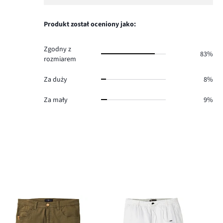
ilość
1,
0.
głosów
ilość
0.
głosów
Produkt został oceniony jako:
1.
Zgodny z
83%
rozmiarem
Za duży
8%
Za mały
9%