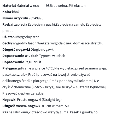
Materiał
Materiał wierzchni: 98% bawełna, 2% elastan
Kolor
khaki
Numer artykułu
93949995
Rodzaj zapięcia
Zapięcie na guziki,Zapięcie na zamek, Zapięcie z
przodu
Dł. stanu
Wygodny stan
Cechy
Wygodny fason,Większa wygoda dzięki domieszce stretchu
Długość nogawki
Długie nogawki
Dopasowanie w udach
Typowe w udach
Dopasowanie
Regular Fit
Pielęgnacja
Pranie w pralce 40°C, Nie wybielać, przed praniem wyjąć
pasek ze szlufek,Prać i prasować na lewej stronie,używać
delikatnego środka piorącego,Prać z podobnymi kolorami, Nie
czyścić chemicznie (Kółko – krzyż), Nie suszyć w suszarce bębnowej,
Prasować ciepłym żelazkiem
Nogawki
Proste nogawki (Straight leg)
Długość wewn. nogawki
81 cm w rozm. 50
Pas
Ze szlufkami,Z częściowo wszytą gumą, Pasek z gumką po