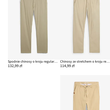
Spodnie chinosy o kroju regular fit z elastyczną gumką w talii i paskiem, straight
Chinosy ze stretchem o kroju regular fit, prosta nogawka
132,99 zł
114,99 zł