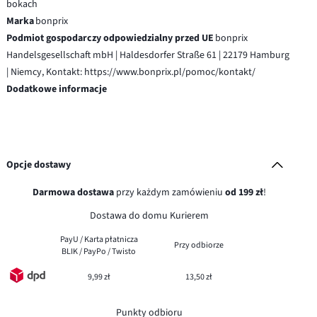
bokach
Marka
bonprix
Podmiot gospodarczy odpowiedzialny przed UE
bonprix
Handelsgesellschaft mbH | Haldesdorfer Straße 61 | 22179 Hamburg
| Niemcy, Kontakt: https://www.bonprix.pl/pomoc/kontakt/
Dodatkowe informacje
Opcje dostawy
Darmowa dostawa
przy każdym zamówieniu
od 199 zł
!
Dostawa do domu Kurierem
PayU / Karta płatnicza
Przy odbiorze
BLIK / PayPo / Twisto
9,99 zł
13,50 zł
Punkty odbioru