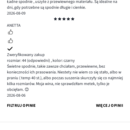
Ładne spodnie , uszyte z przewiewnego materiału. Są idealne na
dni, gdy potrzebne są spodnie długie i cienkie.
2026-08-09
Ocena
5
ANETTA
Zweryfikowany zakup
rozmiar: 44
(odpowiedni)
,
kolor: czarny
Świetne spodnie, takie zawsze chciałam, przewiewne, bez
konieczności ich prasowania. Niestety nie wiem co się stało, albo w
praniu ( temp 40 st.), albo poczas suszenia skurczyły się co najmniej
kilka rozmiarów. Moja wina, nie sprawdziłam metek, tylko je
obcięłam. 😊
2026-08-06
FILTRUJ OPINIE
WIĘCEJ OPINII