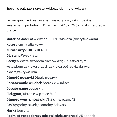
Spodnie palazzo z czystej wiskozy ciemny oliwkowy
Luźne spodnie kreszowane z wiskozy z wysokim paskiem i
kieszeniami po bokach. Dł. w rozm. 42 ok, 76,5 cm. Można prać w
pralce.
Materiał
Materiał wierzchni: 100% Wiskoza (zweryfikowana)
Kolor
ciemny oliwkowy
Numer artykułu
97103781
Dł. stanu
Wysoki stan
Cechy
Większa swoboda ruchów dzięki elastycznym
wstawkom,zakrywa brzuch,zakrywa pośladki,zakrywa
biodra,zakrywa uda
Długość nogawki
Długie nogawki
Dopasowanie w udach
Szerokie w udach
Dopasowanie
Loose Fit
Pielęgnacja
Pranie w pralce 30°C
Długość wewn. nogawki
76.5 cm w rozm. 42
Pas
Wygodny pasek,normalny ściągacz
Marka
bonprix
Podmiot gospodarczy odpowiedzialny przed UE
bonprix