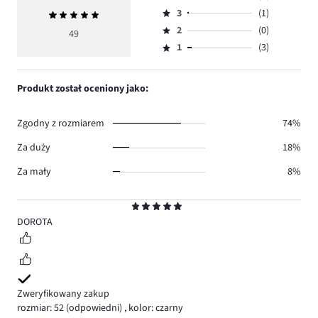
Ocena
ilość
3
(1)
Średnia
4,
Ocena
głosów
ocena
ilość
2
(0)
3,
49
Ocena
40.
5
głosów
ilość
1
(3)
2,
Ocena
5.
głosów
ilość
1,
1.
głosów
ilość
Produkt został oceniony jako:
0.
głosów
3.
Zgodny z rozmiarem
74%
Za duży
18%
Za mały
8%
Ocena
5
DOROTA
Zweryfikowany zakup
rozmiar: 52
(odpowiedni)
,
kolor: czarny