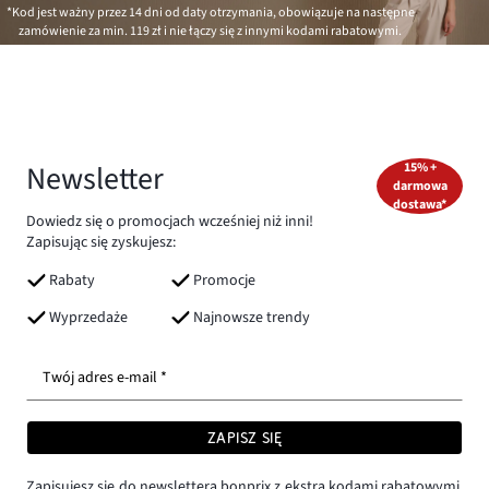
*Kod jest ważny przez 14 dni od daty otrzymania, obowiązuje na następne
zamówienie za min.
119 zł
i nie łączy się z innymi kodami rabatowymi.
Newsletter
15% +
darmowa
dostawa*
Dowiedz się o promocjach wcześniej niż inni!
Zapisując się zyskujesz:
Rabaty
Promocje
Wyprzedaże
Najnowsze trendy
Twój adres e-mail *
ZAPISZ SIĘ
Zapisujesz się do newslettera bonprix z ekstra kodami rabatowymi,