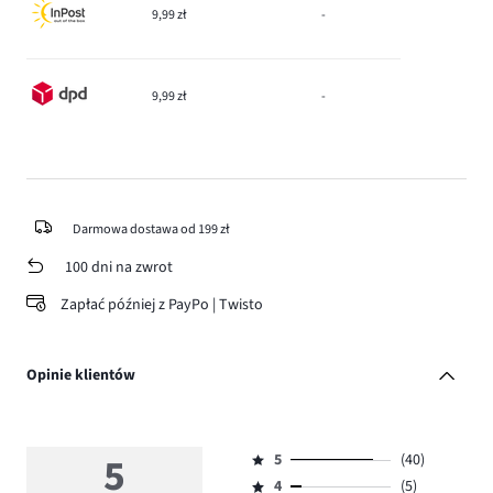
9,99 zł
-
9,99 zł
-
Darmowa dostawa od 199 zł
100 dni na zwrot
Zapłać później z PayPo | Twisto
Opinie klientów
5
5
(40)
Ocena
4
(5)
5,