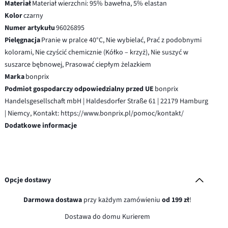
Materiał
Materiał wierzchni: 95% bawełna, 5% elastan
Kolor
czarny
Numer artykułu
96026895
Pielęgnacja
Pranie w pralce 40°C, Nie wybielać, Prać z podobnymi
kolorami, Nie czyścić chemicznie (Kółko – krzyż), Nie suszyć w
suszarce bębnowej, Prasować ciepłym żelazkiem
Marka
bonprix
Podmiot gospodarczy odpowiedzialny przed UE
bonprix
Handelsgesellschaft mbH | Haldesdorfer Straße 61 | 22179 Hamburg
| Niemcy, Kontakt: https://www.bonprix.pl/pomoc/kontakt/
Dodatkowe informacje
Opcje dostawy
Darmowa dostawa
przy każdym zamówieniu
od 199 zł
!
Dostawa do domu Kurierem