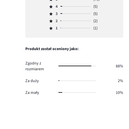
Ocena
4
(5)
5,
Ocena
ilość
3
(5)
4,
Ocena
głosów
ilość
2
(2)
3,
Ocena
70.
głosów
ilość
1
(1)
2,
Ocena
5.
głosów
ilość
1,
5.
głosów
ilość
2.
głosów
Produkt został oceniony jako:
1.
Zgodny z
88%
rozmiarem
Za duży
2%
Za mały
10%