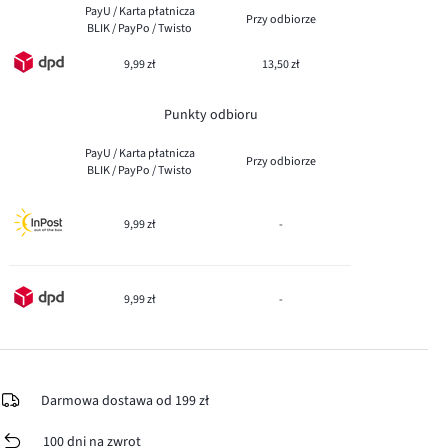
PayU / Karta płatnicza
Przy odbiorze
BLIK / PayPo / Twisto
9,99 zł
13,50 zł
Punkty odbioru
PayU / Karta płatnicza
Przy odbiorze
BLIK / PayPo / Twisto
9,99 zł
-
9,99 zł
-
Darmowa dostawa od 199 zł
100 dni na zwrot