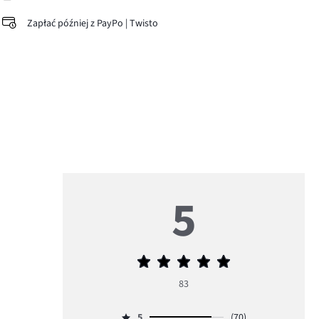
Zapłać później z PayPo | Twisto
5
Średnia
ocena
83
5
5
(70)