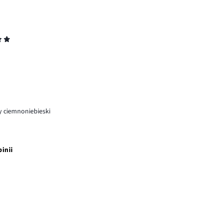
y ciemnoniebieski
pinii