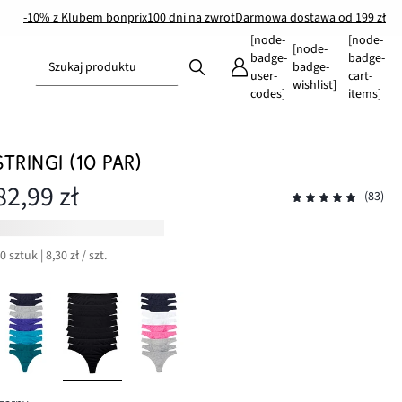
-10% z Klubem bonprix
100 dni na zwrot
Darmowa dostawa od 199 zł
[node-
[node-
[node-
badge-
badge-
Szukaj produktu
badge-
user-
cart-
wishlist]
codes]
items]
STRINGI (10 PAR)
82,99 zł
(83)
0 sztuk | 8,30 zł / szt.