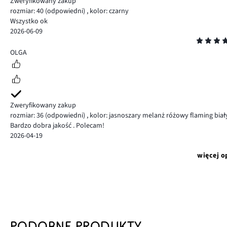
Zweryfikowany zakup
rozmiar: 40
(odpowiedni)
,
kolor: czarny
Wszystko ok
2026-06-09
Ocena
5
OLGA
Zweryfikowany zakup
rozmiar: 36
(odpowiedni)
,
kolor: jasnoszary melanż różowy flaming biał
Bardzo dobra jakość . Polecam!
2026-04-19
więcej o
PODOBNE PRODUKTY