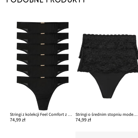
Stringi z kolekcji Feel Comfort z mikrofibry (6 par)
Stringi o średnim stopniu modelowania sylwetki (2 pary)
74,99 zł
74,99 zł