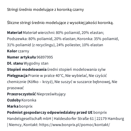
Stringi średnio modelujące z koronką czarny
Śliczne stringi średnio modelujące z wysokiej jakości koronką.
Materiał
Materiał wierzchni: 80% poliamid, 20% elastan;
Podszewka: 80% poliamid, 20% elastan; Koronka: 35% poliamid,
31% poliamid (z recyclingu), 24% poliester, 10% elastan
Kolor
czarny
Numer artykułu
96897995
Dł. stanu
Wygodny stan
Stopień modelowania
średni stopień modelowania sylw
Pielęgnacja
Pranie w pralce 40°C, Nie wybielać, Nie czyścić
chemicznie (Kółko – krzyż), Nie suszyć w suszarce bębnowej, Nie
prasować
Przezroczystość
Nieprześwitujący
Ozdoby
Koronka
Marka
bonprix
Podmiot gospodarczy odpowiedzialny przed UE
bonprix
Handelsgesellschaft mbH | Haldesdorfer Straße 61 | 22179 Hamburg
| Niemcy, Kontakt: https://www.bonprix.pl/pomoc/kontakt/