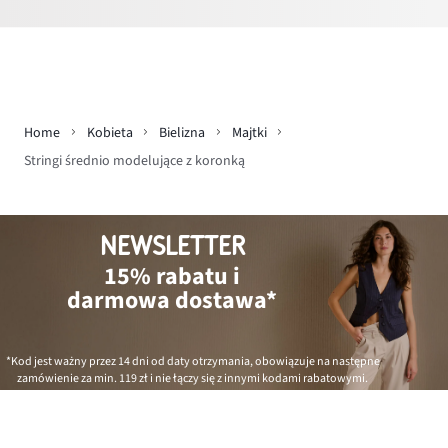
Home
Kobieta
Bielizna
Majtki
Stringi średnio modelujące z koronką
NEWSLETTER
15% rabatu i
darmowa dostawa*
*Kod jest ważny przez 14 dni od daty otrzymania, obowiązuje na następne
zamówienie za min.
119 zł
i nie łączy się z innymi kodami rabatowymi.