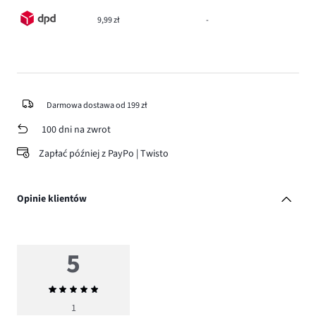
9,99 zł
-
Darmowa dostawa od 199 zł
100 dni na zwrot
Zapłać później z PayPo | Twisto
Opinie klientów
5
Średnia
ocena
1