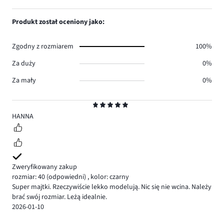
5
Produkt został oceniony jako:
Zgodny z rozmiarem
100%
Za duży
0%
Za mały
0%
Ocena
5
HANNA
Zweryfikowany zakup
rozmiar: 40
(odpowiedni)
,
kolor: czarny
Super majtki. Rzeczywiście lekko modelują. Nic się nie wcina. Należy
brać swój rozmiar. Leżą idealnie.
2026-01-10