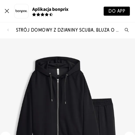
Aplikacja bonprix
DO APP
STRÓJ DOMOWY Z DZIANINY SCUBA, BLUZA O SKRÓCONEJ DŁUGOŚCI
Szu
pr