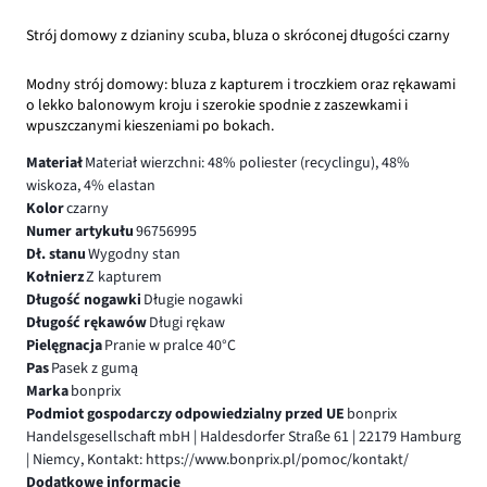
Strój domowy z dzianiny scuba, bluza o skróconej długości czarny
Modny strój domowy: bluza z kapturem i troczkiem oraz rękawami
o lekko balonowym kroju i szerokie spodnie z zaszewkami i
wpuszczanymi kieszeniami po bokach.
Materiał
Materiał wierzchni: 48% poliester (recyclingu), 48%
wiskoza, 4% elastan
Kolor
czarny
Numer artykułu
96756995
Dł. stanu
Wygodny stan
Kołnierz
Z kapturem
Długość nogawki
Długie nogawki
Długość rękawów
Długi rękaw
Pielęgnacja
Pranie w pralce 40°C
Pas
Pasek z gumą
Marka
bonprix
Podmiot gospodarczy odpowiedzialny przed UE
bonprix
Handelsgesellschaft mbH | Haldesdorfer Straße 61 | 22179 Hamburg
| Niemcy, Kontakt: https://www.bonprix.pl/pomoc/kontakt/
Dodatkowe informacje