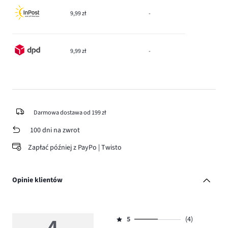
9,99 zł
-
9,99 zł
-
Darmowa dostawa od 199 zł
100 dni na zwrot
Zapłać później z PayPo | Twisto
Opinie klientów
4
5
(4)
Ocena