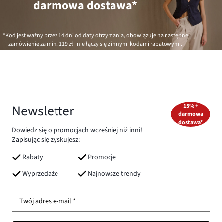
darmowa dostawa*
*Kod jest ważny przez 14 dni od daty otrzymania, obowiązuje na następne
zamówienie za min.
119 zł
i nie łączy się z innymi kodami rabatowymi.
Newsletter
15% +
darmowa
dostawa*
Dowiedz się o promocjach wcześniej niż inni!
Zapisując się zyskujesz:
Rabaty
Promocje
Wyprzedaże
Najnowsze trendy
Twój adres e-mail *