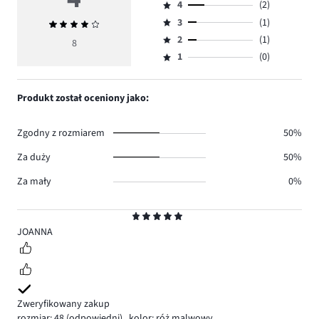
4
(2)
5,
Ocena
ilość
3
(1)
Średnia
4,
Ocena
głosów
ocena
ilość
2
(1)
3,
8
Ocena
4.
4
głosów
ilość
1
(0)
2,
Ocena
2.
głosów
ilość
1,
1.
głosów
ilość
Produkt został oceniony jako:
1.
głosów
0.
Zgodny z rozmiarem
50%
Za duży
50%
Za mały
0%
Ocena
5
JOANNA
Zweryfikowany zakup
rozmiar: 48
(odpowiedni)
,
kolor: róż malwowy