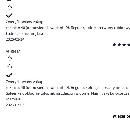
Zweryfikowany zakup
rozmiar: 48
(odpowiedni)
,
wariant: Dł. Regular,
kolor: czerwony rubinow
Ładna ale nie mój fason.
2026-03-24
Ocena
5
AURELIA
Zweryfikowany zakup
rozmiar: 40
(odpowiedni)
,
wariant: Dł. Regular,
kolor: jasnoszary melanż
Sukienka dokładnie taka, jak na zdjęciu i w opisie. Mam już w kolorze
rozmiaru.
2026-03-03
więcej o