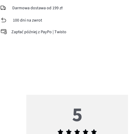
Darmowa dostawa od 199 zł
100 dni na zwrot
Zapłać później z PayPo | Twisto
5
Średnia