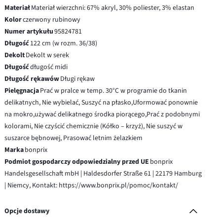
Materiał
Materiał wierzchni: 67% akryl, 30% poliester, 3% elastan
Kolor
czerwony rubinowy
Numer artykułu
95824781
Długość
122 cm (w rozm. 36/38)
Dekolt
Dekolt w serek
Długość
długość midi
Długość rękawów
Długi rękaw
Pielęgnacja
Prać w pralce w temp. 30°C w programie do tkanin
delikatnych, Nie wybielać, Suszyć na płasko,Uformować ponownie
na mokro,używać delikatnego środka piorącego,Prać z podobnymi
kolorami, Nie czyścić chemicznie (Kółko – krzyż), Nie suszyć w
suszarce bębnowej, Prasować letnim żelazkiem
Marka
bonprix
Podmiot gospodarczy odpowiedzialny przed UE
bonprix
Handelsgesellschaft mbH | Haldesdorfer Straße 61 | 22179 Hamburg
| Niemcy, Kontakt: https://www.bonprix.pl/pomoc/kontakt/
Opcje dostawy