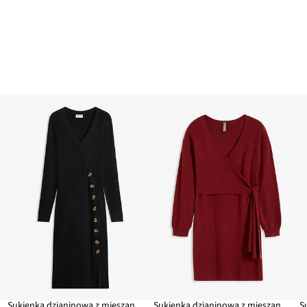
Sukienka dzianinowa z mieszanki wiskozy
Sukienka dzianinowa z mieszanki wiskozy