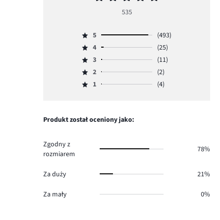
ocena
535
5
5
(493)
Ocena
4
(25)
5,
Ocena
ilość
3
(11)
4,
Ocena
głosów
ilość
2
(2)
3,
Ocena
493.
głosów
ilość
1
(4)
2,
Ocena
25.
głosów
ilość
1,
11.
głosów
ilość
2.
głosów
Produkt został oceniony jako:
4.
Zgodny z
78%
rozmiarem
Za duży
21%
Za mały
0%