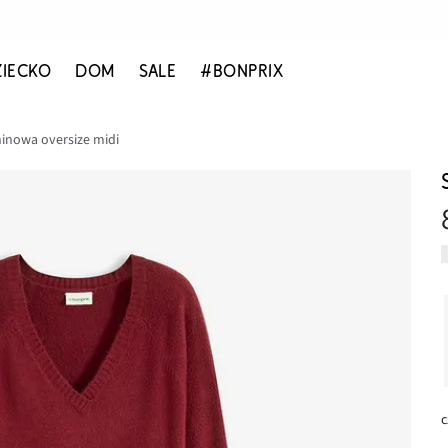
ZIECKO
DOM
SALE
#BONPRIX
ninowa oversize midi