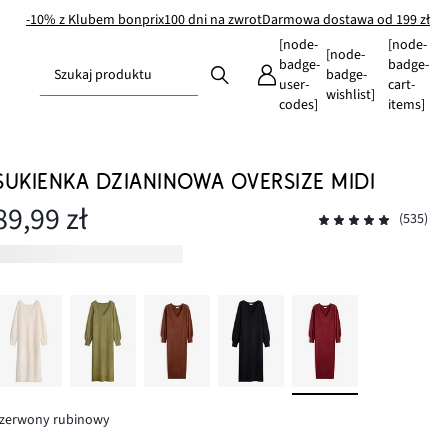
-10% z Klubem bonprix
100 dni na zwrot
Darmowa dostawa od 199 zł
[node-
[node-
[node-
badge-
badge-
Szukaj produktu
badge-
user-
cart-
wishlist]
codes]
items]
SUKIENKA DZIANINOWA OVERSIZE MIDI
89,99 zł
(535)
czerwony rubinowy