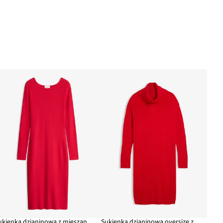
Sukienka dzianinowa z mieszanki wiskozy
Sukienka dzianinowa oversize z golfem