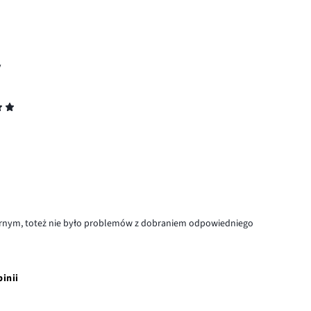
y
 czarnym, toteż nie było problemów z dobraniem odpowiedniego
pinii