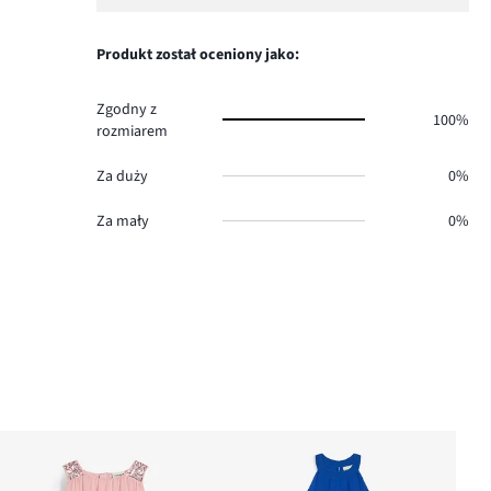
ilość
1,
0.
głosów
ilość
0.
głosów
Produkt został oceniony jako:
0.
Zgodny z
100%
rozmiarem
Za duży
0%
Za mały
0%