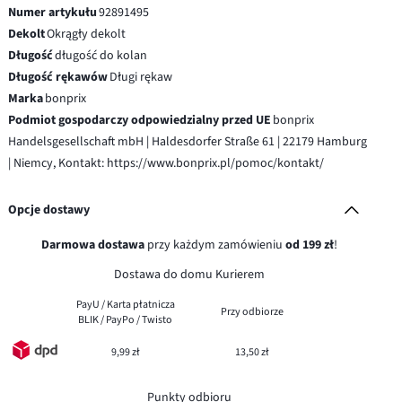
Numer artykułu
92891495
Dekolt
Okrągły dekolt
Długość
długość do kolan
Długość rękawów
Długi rękaw
Marka
bonprix
Podmiot gospodarczy odpowiedzialny przed UE
bonprix
Handelsgesellschaft mbH | Haldesdorfer Straße 61 | 22179 Hamburg
| Niemcy, Kontakt: https://www.bonprix.pl/pomoc/kontakt/
Opcje dostawy
Darmowa dostawa
przy każdym zamówieniu
od 199 zł
!
Dostawa do domu Kurierem
PayU / Karta płatnicza
Przy odbiorze
BLIK / PayPo / Twisto
9,99 zł
13,50 zł
Punkty odbioru