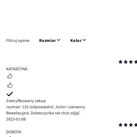
Filtruj opinie:
Rozmiar
Kolor
Ocena
5
KATARZYNA
Zweryfikowany zakup
rozmiar: 116
(odpowiedni)
,
kolor: czerwony
Rewelacyjna. Dziewczynka nie chce zdjąć.
2023-01-08
Ocena
5
DOROTA