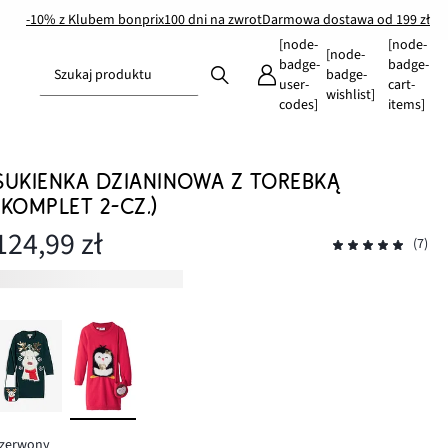
-10% z Klubem bonprix
100 dni na zwrot
Darmowa dostawa od 199 zł
[node-
[node-
[node-
badge-
badge-
Szukaj produktu
badge-
user-
cart-
wishlist]
codes]
items]
SUKIENKA DZIANINOWA Z TOREBKĄ
(KOMPLET 2-CZ.)
124,99 zł
(7)
czerwony