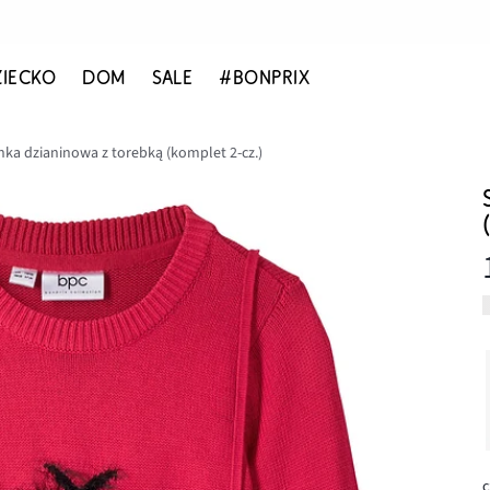
ZIECKO
DOM
SALE
#BONPRIX
nka dzianinowa z torebką (komplet 2-cz.)