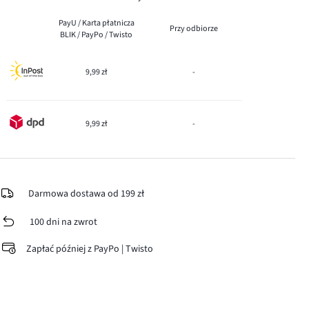
PayU / Karta płatnicza
Przy odbiorze
BLIK / PayPo / Twisto
9,99 zł
-
9,99 zł
-
Darmowa dostawa od 199 zł
100 dni na zwrot
Zapłać później z PayPo | Twisto