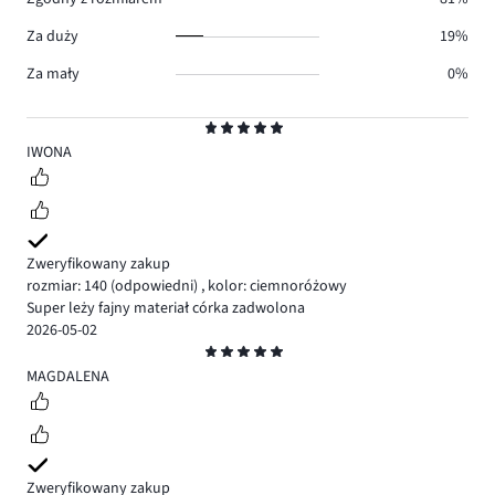
Za duży
19%
Za mały
0%
Ocena
5
IWONA
Zweryfikowany zakup
rozmiar: 140
(odpowiedni)
,
kolor: ciemnoróżowy
Super leży fajny materiał córka zadwolona
2026-05-02
Ocena
5
MAGDALENA
Zweryfikowany zakup