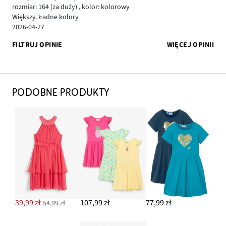
rozmiar: 164
(za duży)
,
kolor: kolorowy
Większy. Ładne kolory
2026-04-27
FILTRUJ OPINIE
WIĘCEJ OPINII
PODOBNE PRODUKTY
39,99 zł
107,99 zł
77,99 zł
54,99 zł