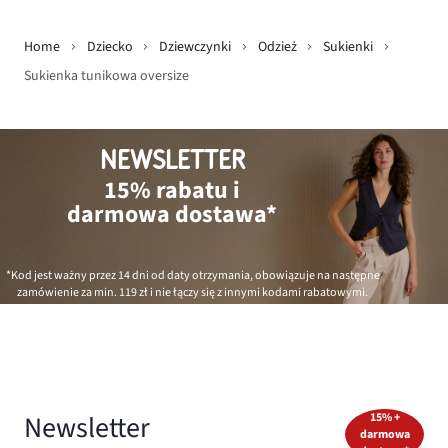
Home
Dziecko
Dziewczynki
Odzież
Sukienki
Sukienka tunikowa oversize
NEWSLETTER
15% rabatu i
darmowa dostawa*
*Kod jest ważny przez 14 dni od daty otrzymania, obowiązuje na następne
zamówienie za min.
119 zł
i nie łączy się z innymi kodami rabatowymi.
Newsletter
15% +
darmowa