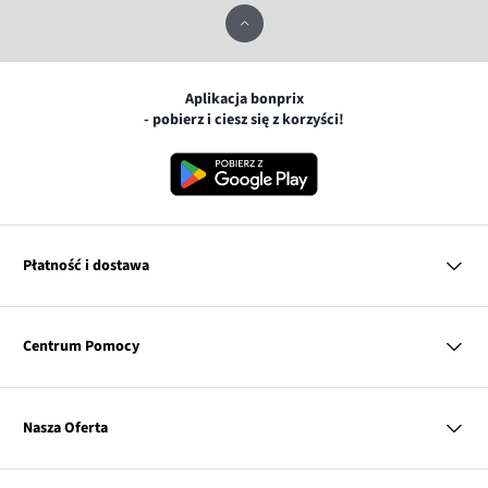
Aplikacja bonprix
- pobierz i ciesz się z korzyści!
Płatność i dostawa
MasterCard
Centrum Pomocy
Płatność online (PayU)
VISA
BLIK
Pytania i odpowiedzi
Google pay
Dostawa i płatność
Nasza Oferta
Zwroty i reklamacje
Apple pay
Pierwszy darmowy zwrot
PayPo
Kobieta
Tabele rozmiarów