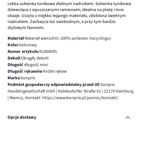
Lekka sukienka tunikowa zładnym nadrukiem. Sukienka tunikowa
dziewczęca z opuszczanymi ramionami, idealna na plażę i inne
okazje. Uszyta z miękko lejącego materiału, zdobiona świetnym
nadrukiem. Zachwyca też swobodnym, a przy tym bardzo
stylowym fasonem.
Materiał
Materiał wierzchni: 100% poliester (recyclingu)
Kolor
kolorowy
Numer artykułu
91068095
Dekolt
Okrągły dekolt
Długość
długość mini
Długość rękawów
Krótki rękaw
Marka
bonprix
Podmiot gospodarczy odpowiedzialny przed UE
bonprix
Handelsgesellschaft mbH | Haldesdorfer Straße 61 | 22179 Hamburg
| Niemcy, Kontakt: https://www.bonprix.pl/pomoc/kontakt/
Opcje dostawy