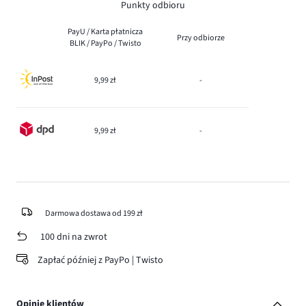
Punkty odbioru
PayU / Karta płatnicza
Przy odbiorze
BLIK / PayPo / Twisto
9,99 zł
-
9,99 zł
-
Darmowa dostawa od 199 zł
100 dni na zwrot
Zapłać później z PayPo | Twisto
Opinie klientów