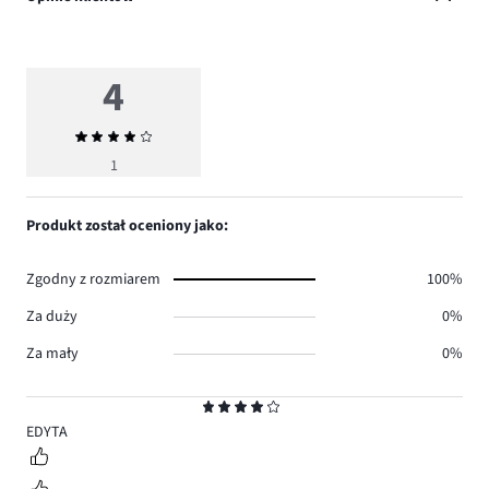
4
Średnia
ocena
1
4
Produkt został oceniony jako:
Zgodny z rozmiarem
100%
Za duży
0%
Za mały
0%
Ocena
4
EDYTA