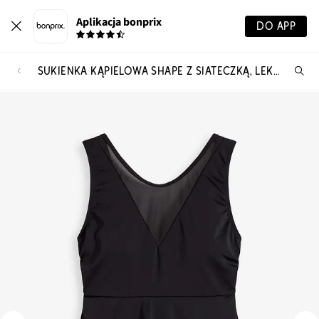
Aplikacja bonprix
DO APP
SUKIENKA KĄPIELOWA SHAPE Z SIATECZKĄ, LEKKI STOPIEŃ MODELOWANIA SYLWETKI
Szu
pr