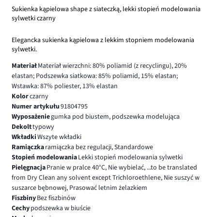
Sukienka kąpielowa shape z siateczką, lekki stopień modelowania
sylwetki czarny
Elegancka sukienka kąpielowa z lekkim stopniem modelowania
sylwetki.
Materiał
Materiał wierzchni: 80% poliamid (z recyclingu), 20%
elastan; Podszewka siatkowa: 85% poliamid, 15% elastan;
Wstawka: 87% poliester, 13% elastan
Kolor
czarny
Numer artykułu
91804795
Wyposażenie
gumka pod biustem, podszewka modelująca
Dekolt
typowy
Wkładki
Wszyte wkładki
Ramiączka
ramiączka bez regulacji, Standardowe
Stopień modelowania
Lekki stopień modelowania sylwetki
Pielęgnacja
Pranie w pralce 40°C, Nie wybielać, ...to be translated
from Dry Clean any solvent except Trichloroethlene, Nie suszyć w
suszarce bębnowej, Prasować letnim żelazkiem
Fiszbiny
Bez fiszbinów
Cechy
podszewka w biuście