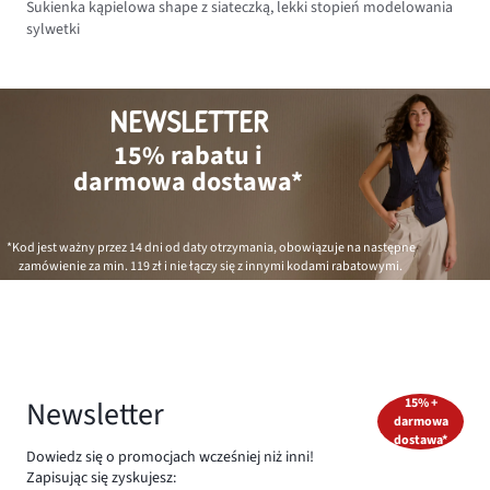
Sukienka kąpielowa shape z siateczką, lekki stopień modelowania
sylwetki
NEWSLETTER
15% rabatu i
darmowa dostawa*
*Kod jest ważny przez 14 dni od daty otrzymania, obowiązuje na następne
zamówienie za min.
119 zł
i nie łączy się z innymi kodami rabatowymi.
Newsletter
15% +
darmowa
dostawa*
Dowiedz się o promocjach wcześniej niż inni!
Zapisując się zyskujesz: